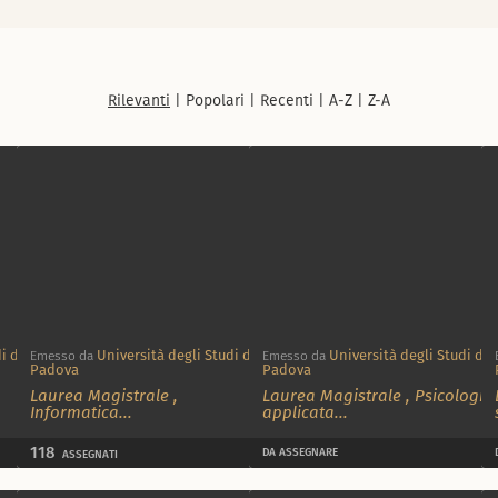
Rilevanti
|
Popolari
|
Recenti
|
A-Z
|
Z-A
i di
Università degli Studi di
Università degli Studi di
Emesso da
Emesso da
Padova
Padova
Laurea Magistrale
,
Laurea Magistrale
,
Psicologia
Informatica
...
applicata
...
118
DA ASSEGNARE
ASSEGNATI