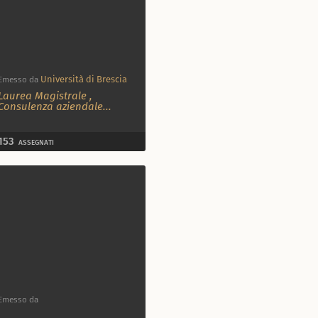
Università di Brescia
Emesso da
Laurea Magistrale
,
Consulenza aziendale
...
153
ASSEGNATI
Emesso da