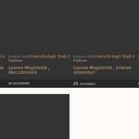
i di
Università degli Studi di
Università degli Studi di
Emesso da
Emesso da
Padova
Padova
ia
Laurea Magistrale
,
Laurea Magistrale
,
Scienze
Meccatronica
alimentari
26
DA ASSEGNARE
ASSEGNATI