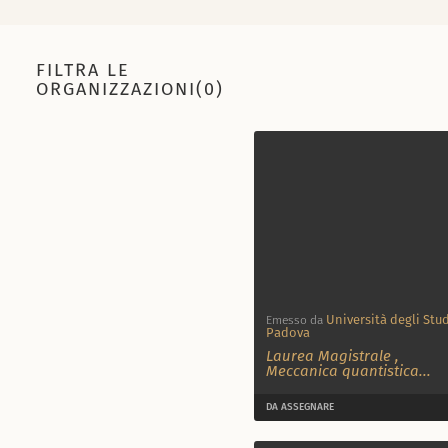
FILTRA LE
ORGANIZZAZIONI(0)
Università degli Stud
Emesso da
Padova
Laurea Magistrale
,
Meccanica quantistica
...
DA ASSEGNARE