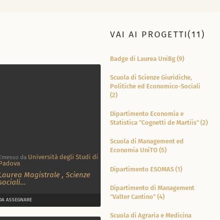
VAI AI PROGETTI(11)
Badge di Laurea UniBg (9)
Scuola di Scienze Giuridiche,
Politiche ed Economico-Sociali
(2)
Dipartimento Economia e
Statistica "Cognetti de Martiis" (2)
Scuola di Management ed
Economia UniTO (5)
Università degli Studi di
Emesso da
Padova
Dipartimento ESOMAS (1)
Laurea Magistrale
,
Scienze
sociali
...
Dipartimento di Management
"Valter Cantino" (4)
DA ASSEGNARE
Scuola di Agraria e Medicina