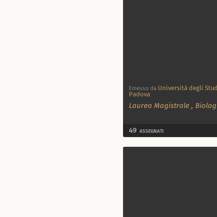
Università degli Stud
Emesso da
Padova
Laurea Magistrale
,
Biolog
49
ASSEGNATI