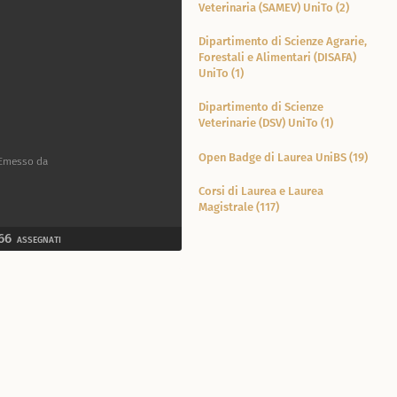
Veterinaria (SAMEV) UniTo (2)
Dipartimento di Scienze Agrarie,
Forestali e Alimentari (DISAFA)
UniTo (1)
Dipartimento di Scienze
Veterinarie (DSV) UniTo (1)
Open Badge di Laurea UniBS (19)
Emesso da
Corsi di Laurea e Laurea
Magistrale (117)
66
ASSEGNATI