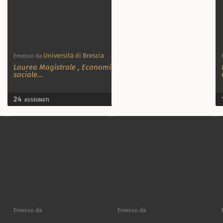
Università di Brescia
Emesso da
Laurea Magistrale
,
Economia
sociale
...
24
ASSEGNATI
Emesso da
Emesso da