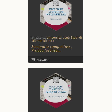
Università degli Studi di
Emesso da
Milano-Bicocca
Seminario competitivo
,
Pratica forense
...
78
ASSEGNATI