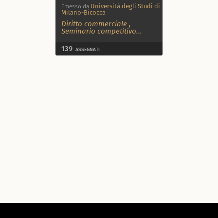
Università degli Studi di
Emesso da
Milano-Bicocca
Diritto commerciale
,
Seminario competitivo
...
139
ASSEGNATI