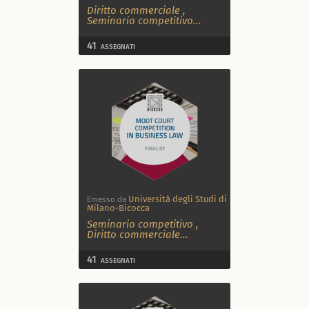
Diritto commerciale
,
Seminario competitivo
...
41
ASSEGNATI
Università degli Studi di
Emesso da
Milano-Bicocca
Seminario competitivo
,
Diritto commerciale
...
41
ASSEGNATI