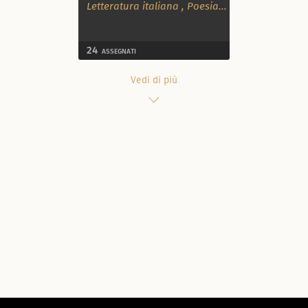
Letteratura italiana
,
Poesia
...
24
ASSEGNATI
Vedi di più