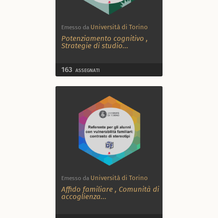
Università di Torino
Emesso da
Potenziamento cognitivo
,
Strategie di studio
...
163
ASSEGNATI
Università di Torino
Emesso da
Affido familiare
,
Comunità di
accoglienza
...