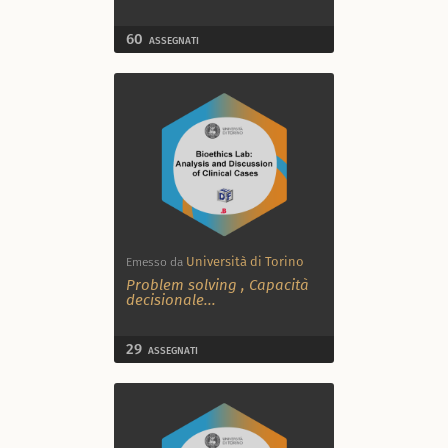
60
ASSEGNATI
Università di Torino
Emesso da
Problem solving
,
Capacità
decisionale
...
29
ASSEGNATI