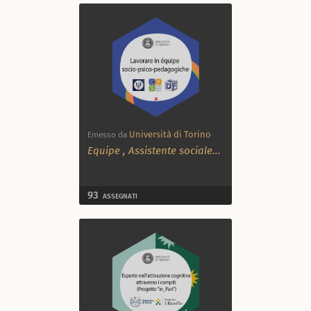
Università di Torino
Emesso da
Equipe
,
Assistente sociale
...
93
ASSEGNATI