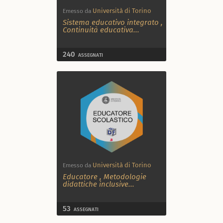
Università di Torino
Emesso da
Sistema educativo integrato
,
Continuità educativa
...
240
ASSEGNATI
Università di Torino
Emesso da
Educatore
,
Metodologie
didattiche inclusive
...
53
ASSEGNATI