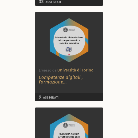
33
ASSEGNATI
Università di Torino
Emesso da
Competenze digitali
,
Formazione
...
9
ASSEGNATI