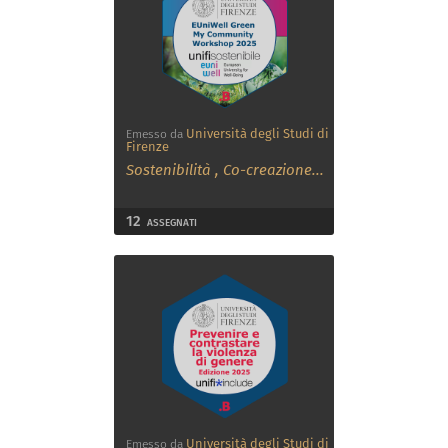
Università degli Studi di
Emesso da
Firenze
Sostenibilità
,
Co-creazione
...
12
ASSEGNATI
Università degli Studi di
Emesso da