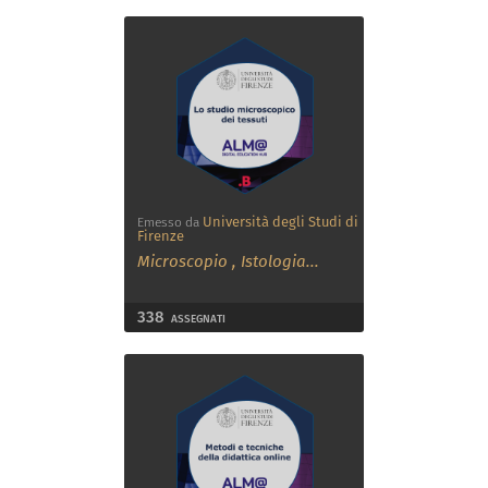
Università degli Studi di
Emesso da
Firenze
Microscopio
,
Istologia
...
338
ASSEGNATI