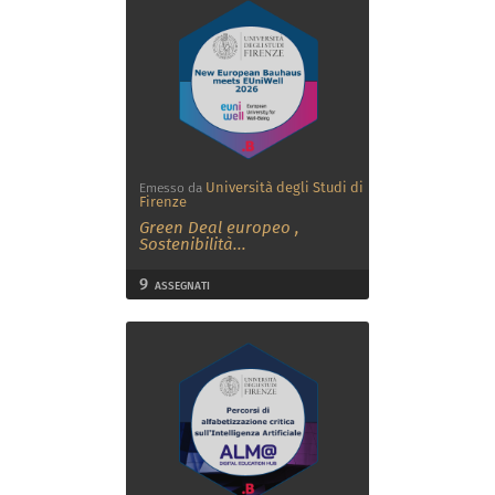
Università degli Studi di
Emesso da
Firenze
Green Deal europeo
,
Sostenibilità
...
9
ASSEGNATI