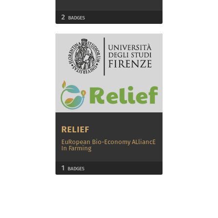
2
BADGES
RELIEF
EuRopean Bio-Economy ALliancE
In Farming
1
BADGES