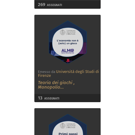
269
ASSEGNATI
Università degli Studi di
Emesso da
Firenze
Teoria dei giochi
,
Monopolio
...
13
ASSEGNATI