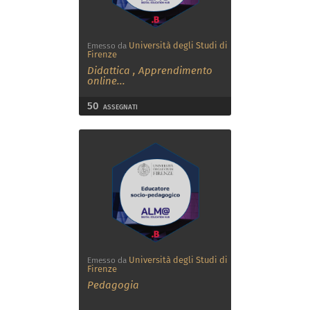
Università degli Studi di
Emesso da
Firenze
Didattica
,
Apprendimento
online
...
50
ASSEGNATI
Università degli Studi di
Emesso da
Firenze
Pedagogia