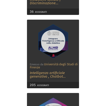
Discriminazione
...
36
ASSEGNATI
Università degli Studi di
Emesso da
Firenze
Intelligenza artificiale
generativa
,
Chatbot
...
205
ASSEGNATI