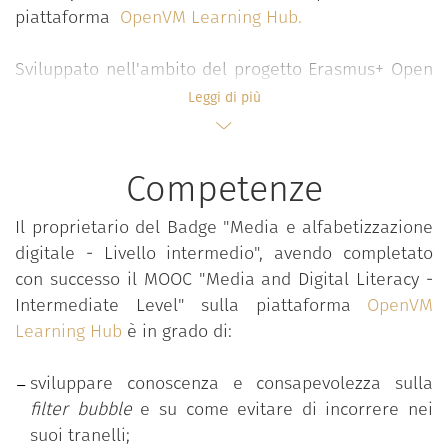
piattaforma
OpenVM Learning Hub
.
Sviluppato nell'ambito del progetto Erasmus+ Open
Virtual Mobility, il MOOC "Media and Digital Literacy
Leggi di più
- Intermediate Level" fornisce a insegnanti, studenti
e ad altri attori coinvolti nelle tematiche
dell'istruzione superiore, le competenze di Media e
Competenze
alfabetizzazione digitale necessarie per operare in
mobilità virtuale, quali:
Il proprietario del Badge
"Media e alfabetizzazione
digitale - Livello intermedio
", avendo completato
conoscenza e consapevolezza sulla
filter
con successo il MOOC
"
Media and Digital Literacy -
bubble
e su come evitare di incorrere nei suoi
Intermediate Level
" sulla piattaforma
OpenVM
tranelli;
Learning Hub
è in grado di:
conoscenza e consapevolezza delle capacità e
competenze digitali di cui gli studenti e gli
sviluppare conoscenza e consapevolezza sulla
insegnanti hanno bisogno nel XXI secolo;
filter bubble
e su come evitare di incorrere nei
conoscenza e consapevolezza del potere della
suoi tranelli;