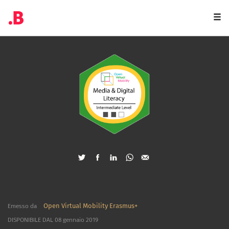
Togg
navi
Open Virtual Mobility Erasmus+
Emesso da
DISPONIBILE DAL 08 gennaio 2019