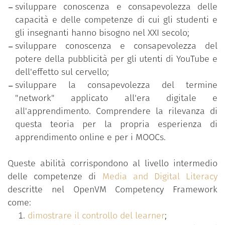
pubblicità per gli utenti di YouTube e degli
sviluppare conoscenza e consapevolezza delle
effetti sul cervello;
capacità e delle competenze di cui gli studenti e
conoscenza e consapevolezza del modo in cui
gli insegnanti hanno bisogno nel XXI secolo;
il termine "network" viene applicato all'era
sviluppare conoscenza e consapevolezza del
digitale e all'apprendimento;
potere della pubblicità per gli utenti di YouTube e
comprensione dell'importanza di questa teoria
dell'effetto sul cervello;
per i MOOCs e l'esperienza di apprendimento
sviluppare la consapevolezza del termine
online propria dello studente.
"network" applicato all'era digitale e
all'apprendimento. Comprendere la rilevanza di
questa teoria per la propria esperienza di
apprendimento online e per i MOOCs.
Queste abilità corrispondono al livello intermedio
delle competenze di
Media and Digital Literacy
descritte nel OpenVM Competency Framework
come:
dimostrare il controllo del learner
;