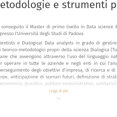
odologie e strumenti per
a conseguito il Master di primo livello in Data scien
 presso l'Università degli Studi di Padova.
ientists e Dialogical Data analysts in grado di gesti
i teorico-metodologici propri della scienza Dialogica (Tu
ane che avvengono attraverso l'uso del linguaggio natur
r operare in tutte le aziende e negli enti in cui l'
erseguimento degli obiettivi d’impresa, di ricerca e di 
nze, anticipazione di scenari futuri, definizione di strat
 economico, giuridico, politico-amministrativo, sanitario).
Leggi di più
ltre, sviluppano conoscenze, competenze di utilizzo e 
l'ambito della Scienza dei dati, con focus sui fondamen
di gestione ed analisi dei dati (es. R, Python, SAS et
i algoritmi per l'analisi di dati testuali, sugli st