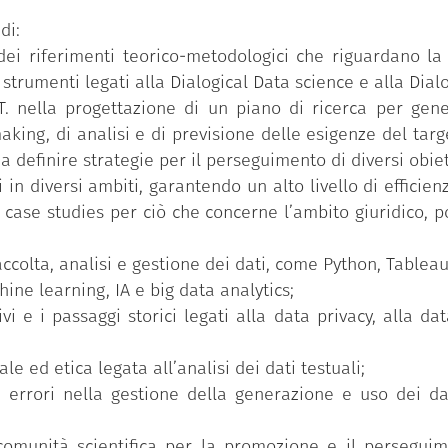
u, database NoSQL, SQL etc.).
di:
e come Data scientist e Data analyst in tutte le aziende
dei riferimenti teorico-metodologici che riguardano la
i strumenti legati alla Dialogical Data science e alla Dial
T. nella progettazione di un piano di ricerca per gener
aking, di analisi e di previsione delle esigenze del targ
 a definire strategie per il perseguimento di diversi obiett
anno.
li in diversi ambiti, garantendo un alto livello di effic
 case studies per ciò che concerne l’ambito giuridico, p
accolta, analisi e gestione dei dati, come Python, Tablea
ne learning, IA e big data analytics;
i e i passaggi storici legati alla data privacy, alla data
e ed etica legata all’analisi dei dati testuali;
i errori nella gestione della generazione e uso dei dat
omunità scientifica per la promozione e il perseguimen