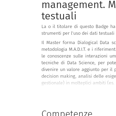
management. Met
testuali
La o il titolare di questo Badge h
strumenti per l'uso dei dati testuali
Il Master forma Dialogical Data sc
metodologia M.A.D.I.T. e i riferiment
le conoscenze sulle interazioni um
tecniche di Data Science, per pote
divenire un valore aggiunto per il p
decision making, analisi delle esige
gestionale) in molteplici ambiti (es.
Le studentesse e gli studenti, ino
strumenti necessari per operare nel
Science, sull’utilizzo di sistemi 
Competenze
funzionamento dei modelli LLM e gl