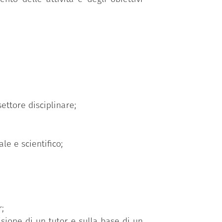
ettore disciplinare;
e e scientifico;
r;
isione di un tutor e sulla base di un