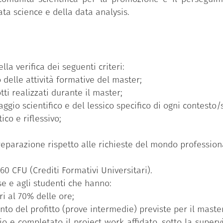
ata science e della data analysis.
lla verifica dei seguenti criteri:
 delle attività formative del master;
tti realizzati durante il master;
gio scientifico e del lessico specifico di ogni contesto/s
ico e riflessivo;
parazione rispetto alle richieste del mondo professional
60 CFU (Crediti Formativi Universitari).
e e agli studenti che hanno:
i al 70% delle ore;
nto del profitto (prove intermedie) previste per il maste
nio e completato il project work affidato, sotto la superv