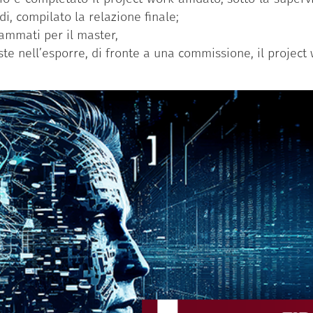
i, compilato la relazione finale;
rammati per il master,
ste nell’esporre, di fronte a una commissione, il project