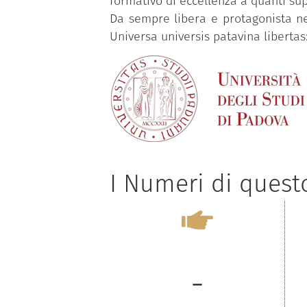
formativo di eccellenza a quanti su
Da sempre libera e protagonista ne
Universa universis patavina libertas: 
I Numeri di ques
-