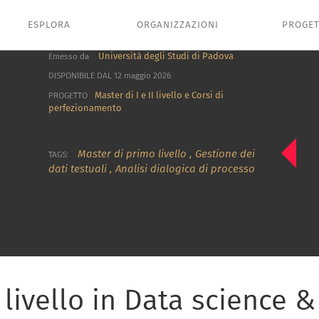
ESPLORA
ORGANIZZAZIONI
PROGET
Università degli Studi di Padova
Emesso da
DISPONIBILE DAL 12 maggio 2026
Master di I e II livello e Corsi di
PROGETTO
perfezionamento
Master di primo livello
,
Gestione dei
TAGS:
dati testuali
,
Analisi dialogica di processo
livello in Data science &