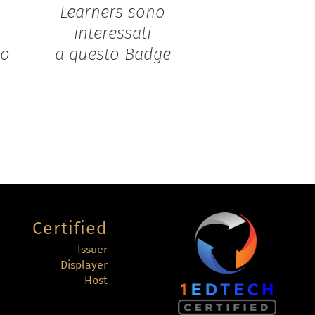
Learners sono
interessati
to
a questo Badge
Certified
Issuer
Displayer
Host