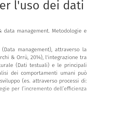
 l'uso dei dati
ce & data management. Metodologie e
re (Data management), attraverso la
rchi & Orrù, 2014), l'integrazione tra
ale (Dati testuali) e le principali
analisi dei comportamenti umani può
sviluppo (es. attraverso processi di:
egie per l’incremento dell’efficienza
pensiero critico relativamente agli
ti matematico-statistici per la Data
c.), sul machine learning, l’IA, il
rumenti di Big Data Analytics, Data