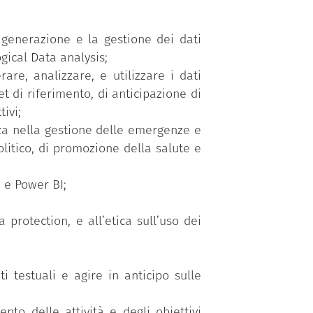
 ed enti pubblici che analizzano una
 generazione e la gestione dei dati
ogical Data analysis;
are, analizzare, e utilizzare i dati
et di riferimento, di anticipazione di
ivi;
ienza nella gestione delle emergenze e
olitico, di promozione della salute e
u e Power BI;
 protection, e all’etica sull’uso dei
i testuali e agire in anticipo sulle
to delle attività e degli obiettivi