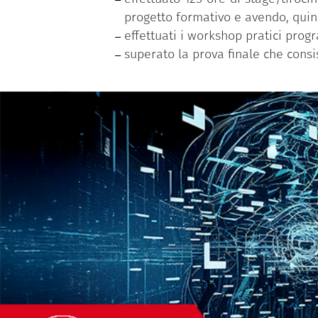
progetto formativo e avendo, quind
effettuati i workshop pratici prog
superato la prova finale che consi