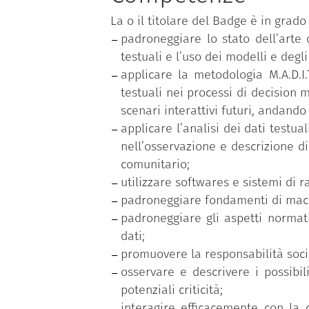
Visualization & Curation (es. Tablea
La o il titolare del Badge è in grado 
Chi consegue il Master, può lavorar
padroneggiare lo stato dell’arte 
grande quantità di dati.
testuali e l’uso dei modelli e degl
applicare la metodologia M.A.D.I.
testuali nei processi di decision m
Le lezioni sono tenute in italiano.
scenari interattivi futuri, andando
La durata normale del corso è di 1 
applicare l’analisi dei dati testua
nell’osservazione e descrizione di
comunitario;
utilizzare softwares e sistemi di r
padroneggiare fondamenti di machi
padroneggiare gli aspetti normativ
dati;
promuovere la responsabilità social
osservare e descrivere i possibil
potenziali criticità;
interagire efficacemente con la c