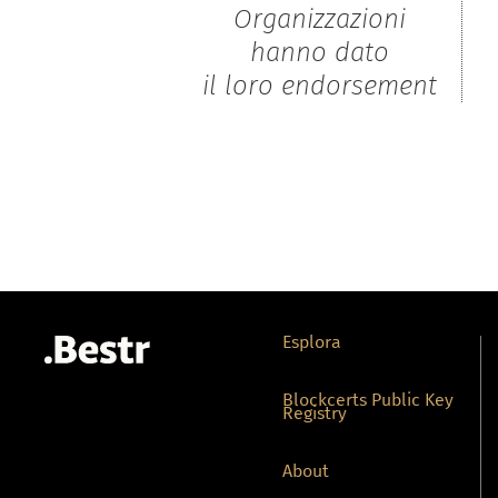
Organizzazioni
hanno dato
il loro endorsement
Esplora
Blockcerts Public Key
Registry
About