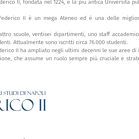
derico II, fondata nel 1224, è la più antica Università p
i Federico II è un mega Ateneo ed è una delle miglior
ttro scuole, ventisei dipartimenti, uno staff accademic
nti. Attualmente sono iscritti circa 76.000 studenti.
derico II ha ampliato negli ultimi decenni le sue aree di
sione, che assume un ruolo sempre più cruciale e strateg