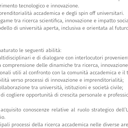
rimento tecnologico e innovazione.
enditorialità accademica e degli spin off universitari.
ame tra ricerca scientifica, innovazione e impatto socia
llo di università aperta, inclusiva e orientata al futuro,
aturato le seguenti abilità:
ltidisciplinari e di dialogare con interlocutori provenient
lla comprensione delle dinamiche tra ricerca, innovazione
ali utili al confronto con la comunità accademica e il t
ità verso processi di innovazione e imprenditorialità;
laborazione tra università, istituzioni e società civile;
di cogliere opportunità di crescita personale e professi
acquisito conoscenze relative al ruolo strategico dell
io.
ipali processi della ricerca accademica nelle diverse ar