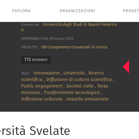
ESPLORA
ORGANIZZAZIONI
PROGET
Università degli Studi di Napoli Federico
Emesso da
II
DISPONIBILE DAL 09 marzo 2026
OB Competenze trasversali in Unina
PROGETTO
112
ASSEGNATI
Innovazione
,
Università
,
Ricerca
TAGS:
scientifica
,
Diffusione di cultura scientifica
,
Public engagement
,
Società civile
,
Terza
missione
,
Trasferimento tecnologico
,
Diffusione culturale
,
Impatto ambientale
rsità Svelate