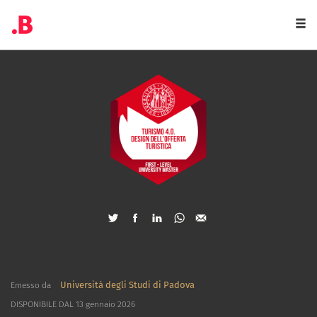
Togg
navi
Università degli Studi di Padova
Emesso da
DISPONIBILE DAL 13 gennaio 2026