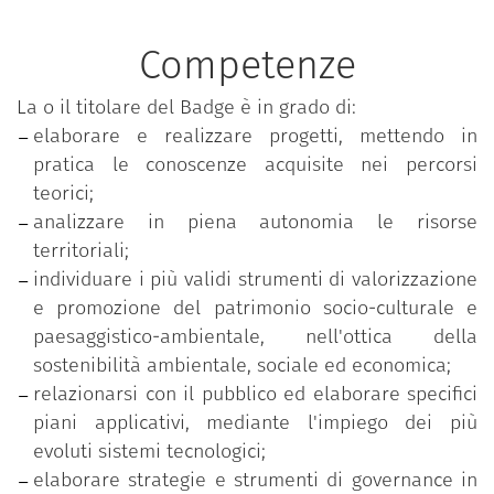
destinazioni e imprese nell'innovazione dei processi
organizzativi e nell'innovazione di prodotto, con la
Competenze
consapevolezza di operare con un approccio
"community" e non "corporate". Il turismo deve
La o il titolare del Badge è in grado di:
infatti essere inteso come bene comune e quindi
elaborare e realizzare progetti, mettendo in
sempre più in una logica di sostenibilità
pratica le conoscenze acquisite nei percorsi
ambientale, sociale ed economica. Il piano di studi
teorici;
è caratterizzato da una marcata interdisciplinarietà
analizzare in piena autonomia le risorse
in grado di rispondere, utilizzando una metodologia
territoriali;
interattiva ed esperienziale, alla molteplicità di
individuare i più validi strumenti di valorizzazione
conoscenze e competenze richieste oggi sia a chi
e promozione del patrimonio socio-culturale e
desidera intraprendere una carriera manageriale,
paesaggistico-ambientale, nell'ottica della
sia a chi coltiva il sogno di avviare un’attività
sostenibilità ambientale, sociale ed economica;
d’impresa nel mondo del turismo.
relazionarsi con il pubblico ed elaborare specifici
Il Master è fortemente orientato al mondo del
piani applicativi, mediante l'impiego dei più
lavoro, grazie alla partecipazione di figure
evoluti sistemi tecnologici;
professionali provenienti dal settore, in qualità di
elaborare strategie e strumenti di governance in