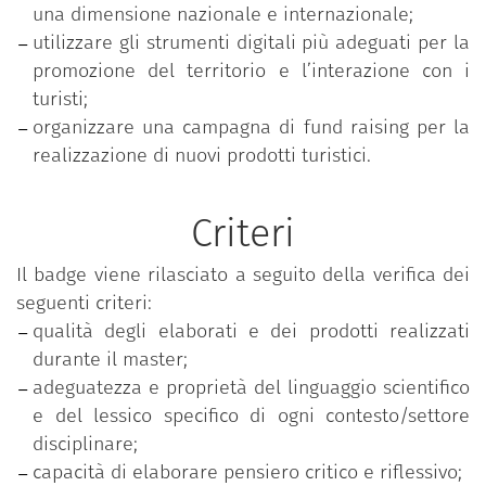
docenti e testimonial, e alla stretta collaborazione
una dimensione nazionale e internazionale;
con le organizzazioni di gestione delle destinazioni
utilizzare gli strumenti digitali più adeguati per la
turistiche, che offrono alle e ai corsisti opportunità
promozione del territorio e l’interazione con i
di stage e placement.
turisti;
organizzare una campagna di fund raising per la
Le lezioni sono tenute in italiano.
realizzazione di nuovi prodotti turistici.
La durata normale del corso è di 1 anno.
Criteri
Il badge viene rilasciato a seguito della verifica dei
seguenti criteri:
qualità degli elaborati e dei prodotti realizzati
durante il master;
adeguatezza e proprietà del linguaggio scientifico
e del lessico specifico di ogni contesto/settore
disciplinare;
capacità di elaborare pensiero critico e riflessivo;