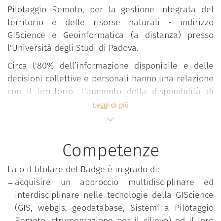
Pilotaggio Remoto, per la gestione integrata del
territorio e delle risorse naturali - indirizzo
GIScience e Geoinformatica (a distanza) presso
l'Università degli Studi di Padova.
Circa l'80% dell’informazione disponibile e delle
decisioni collettive e personali hanno una relazione
con il territorio. L'aumento della disponibilità di
informazione geografica ed il rapido sviluppo di
Leggi di più
nuove tecnologie di gestione dei dati geografici (dai
droni, ai WebGIS, al mobile-GIS) richiedono di
aggiornare, riorganizzare ed elaborare processi
Competenze
decisionali negli ambiti pubblici, privati e del no
profit. Il master prepara i nuovi Professionisti della
La o il titolare del Badge è in grado di:
GIScience e dell’Informazione Geografica nei diversi
acquisire un approccio multidisciplinare ed
profili (Geographic Information Manager,
interdisciplinare nelle tecnologie della GIScience
Geographic Information Officer, Geographic
(GIS, webgis, geodatabase, Sistemi a Pilotaggio
Knowledge Enabler, Geographic Information
Remoto, strumentazione per il rilievo) ed il loro