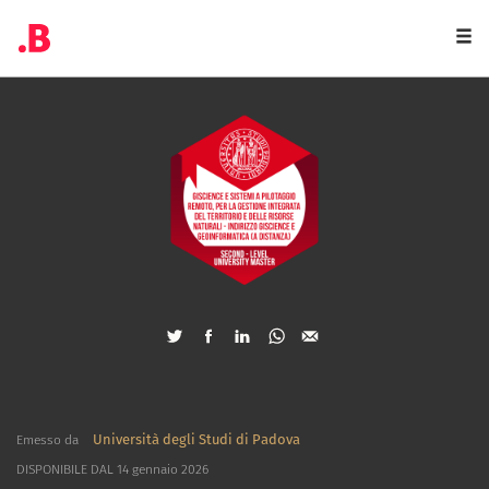
Togg
navi
Università degli Studi di Padova
Emesso da
DISPONIBILE DAL 14 gennaio 2026