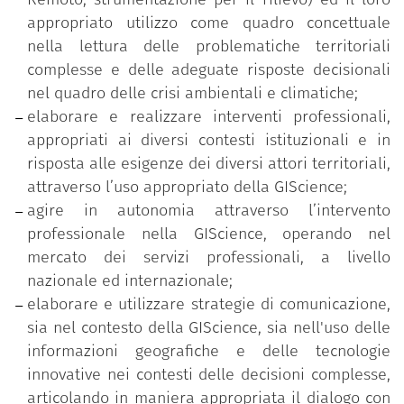
Specialist, GeoData Analyst) in grado di utilizzare
appropriato utilizzo come quadro concettuale
approcci interdisciplinari, soluzioni tecnologiche e
nella lettura delle problematiche territoriali
informazioni geografiche nell'affrontare questioni
complesse e delle adeguate risposte decisionali
territoriali complesse e individuare soluzioni
nel quadro delle crisi ambientali e climatiche;
appropriate per imprese, enti pubblici, cittadinanza.
elaborare e realizzare interventi professionali,
appropriati ai diversi contesti istituzionali e in
risposta alle esigenze dei diversi attori territoriali,
Le lezioni sono tenute in italiano, alcuni seminari in
attraverso l’uso appropriato della GIScience;
lingua inglese o spagnola.
agire in autonomia attraverso l’intervento
La durata normale del corso è di 1 anno.
professionale nella GIScience, operando nel
mercato dei servizi professionali, a livello
nazionale ed internazionale;
elaborare e utilizzare strategie di comunicazione,
sia nel contesto della GIScience, sia nell'uso delle
informazioni geografiche e delle tecnologie
innovative nei contesti delle decisioni complesse,
articolando in maniera appropriata il dialogo con