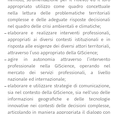
Knowledge Enabler, Geographic Information
appropriato utilizzo come quadro concettuale
Specialist, GeoData Analyst) in grado di utilizzare
nella lettura delle problematiche territoriali
approcci interdisciplinari, soluzioni tecnologiche e
complesse e delle adeguate risposte decisionali
informazioni geografiche nell'affrontare questioni
nel quadro delle crisi ambientali e climatiche;
territoriali complesse e individuare soluzioni
elaborare e realizzare interventi professionali,
appropriate per imprese, enti pubblici, cittadinanza.
appropriati ai diversi contesti istituzionali e in
risposta alle esigenze dei diversi attori territoriali,
Le lezioni sono tenute in italiano, alcuni seminari in
attraverso l’uso appropriato della GIScience;
lingua inglese o spagnola.
agire in autonomia attraverso l’intervento
La durata normale del corso è di 1 anno.
professionale nella GIScience, operando nel
mercato dei servizi professionali, a livello
nazionale ed internazionale;
elaborare e utilizzare strategie di comunicazione,
sia nel contesto della GIScience, sia nell'uso delle
informazioni geografiche e delle tecnologie
innovative nei contesti delle decisioni complesse,
articolando in maniera appropriata il dialogo con