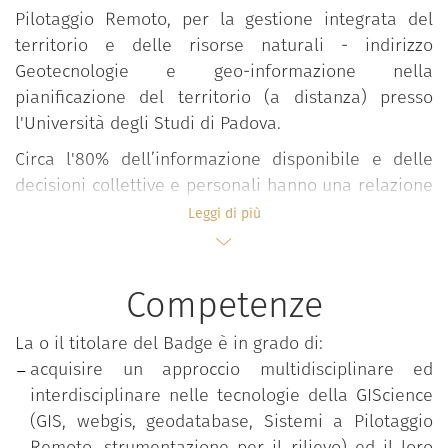
Pilotaggio Remoto, per la gestione integrata del
territorio e delle risorse naturali - indirizzo
Geotecnologie e geo-informazione nella
pianificazione del territorio (a distanza) presso
l'Università degli Studi di Padova.
Circa l'80% dell’informazione disponibile e delle
decisioni collettive e personali hanno una relazione
con il territorio. L'aumento della disponibilità di
Leggi di più
informazione geografica ed il rapido sviluppo di
nuove tecnologie di gestione dei dati geografici (dai
droni, ai WebGIS, al mobile-GIS) richiedono di
Competenze
aggiornare, riorganizzare ed elaborare processi
decisionali negli ambiti pubblici, privati e del no
La o il titolare del Badge è in grado di:
profit. Il master prepara i nuovi Professionisti della
acquisire un approccio multidisciplinare ed
GIScience e dell’Informazione Geografica nei diversi
interdisciplinare nelle tecnologie della GIScience
profili (Geographic Information Manager,
(GIS, webgis, geodatabase, Sistemi a Pilotaggio
Geographic Information Officer, Geographic
Remoto, strumentazione per il rilievo) ed il loro