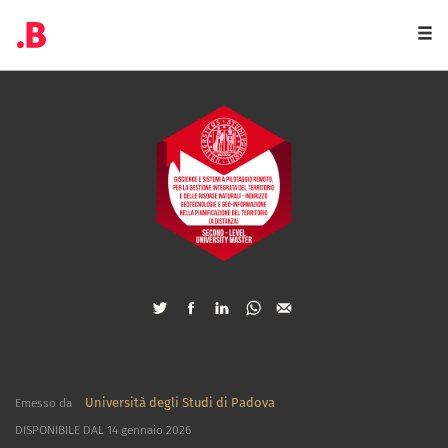
Togg
navi
Università degli Studi di Padova
Emesso da
DISPONIBILE DAL 14 gennaio 2026