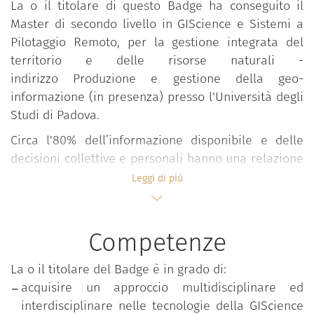
La o il titolare di questo Badge ha conseguito il
Master di secondo livello in GIScience e Sistemi a
Pilotaggio Remoto, per la gestione integrata del
territorio e delle risorse naturali -
indirizzo Produzione e gestione della geo-
informazione (in presenza) presso l'Università degli
Studi di Padova.
Circa l'80% dell’informazione disponibile e delle
decisioni collettive e personali hanno una relazione
con il territorio. L'aumento della disponibilità di
Leggi di più
informazione geografica ed il rapido sviluppo di
nuove tecnologie di gestione dei dati geografici (dai
droni, ai WebGIS, al mobile-GIS) richiedono di
Competenze
aggiornare, riorganizzare ed elaborare processi
decisionali negli ambiti pubblici, privati e del no
La o il titolare del Badge è in grado di:
profit. Il master prepara i nuovi Professionisti della
acquisire un approccio multidisciplinare ed
GIScience e dell’Informazione Geografica nei diversi
interdisciplinare nelle tecnologie della GIScience