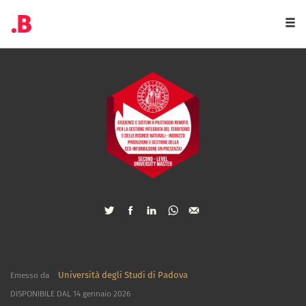
Togg
navi
Università degli Studi di Padova
Emesso da
DISPONIBILE DAL 14 gennaio 2026