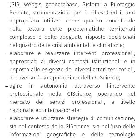
profili (Geographic Information Manager,
(GIS, webgis, geodatabase, Sistemi a Pilotaggio
Geographic Information Officer, Geographic
Remoto, strumentazione per il rilievo) ed il loro
Knowledge Enabler, Geographic Information
appropriato utilizzo come quadro concettuale
Specialist, GeoData Analyst) in grado di utilizzare
nella lettura delle problematiche territoriali
approcci interdisciplinari, soluzioni tecnologiche e
complesse e delle adeguate risposte decisionali
informazioni geografiche nell'affrontare questioni
nel quadro delle crisi ambientali e climatiche;
territoriali complesse e individuare soluzioni
elaborare e realizzare interventi professionali,
appropriate per imprese, enti pubblici, cittadinanza.
appropriati ai diversi contesti istituzionali e in
risposta alle esigenze dei diversi attori territoriali,
Le lezioni sono tenute in italiano, alcuni seminari in
attraverso l’uso appropriato della GIScience;
lingua inglese o spagnola.
agire in autonomia attraverso l’intervento
La durata normale del corso è di 1 anno.
professionale nella GIScience, operando nel
mercato dei servizi professionali, a livello
nazionale ed internazionale;
elaborare e utilizzare strategie di comunicazione,
sia nel contesto della GIScience, sia nell'uso delle
informazioni geografiche e delle tecnologie