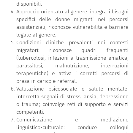
disponibili.
perdite, instabilità, violenze o difficoltà di
Approccio orientato al genere: integra i bisogni
inserimento, con ricadute sulla salute mentale e sul
specifici delle donne migranti nei percorsi
benessere complessivo.
assistenziali; riconosce vulnerabilità e barriere
legate al genere.
Al termine, i/le partecipanti sapranno riconoscere
Condizioni cliniche prevalenti nei contesti
fattori di rischio e di protezione, orientarsi tra
migratori: riconosce quadri frequenti
politiche e norme che regolano l’accesso alle cure e
(tubercolosi, infezioni a trasmissione ematica,
ai diritti sociali, e promuovere approcci alla cura
parassitosi, malnutrizione, interruzioni
culturalmente e linguisticamente adeguati. Saranno
terapeutiche) e attiva i corretti percorsi di
fornite basi sui principali quadri clinici e, ove
presa in carico e referral.
rilevante, sugli aspetti diagnostico‑terapeutici,
Valutazione psicosociale e salute mentale:
sempre all’interno di una prospettiva fondata su
intercetta segnali di stress, ansia, depressione
equità e diritti.
o trauma; coinvolge reti di supporto e servizi
competenti.
Comunicazione e mediazione
L’impianto complessivo valorizza la lettura delle
linguistico‑culturale: conduce colloqui
differenze come esiti di condizioni sociali pregresse