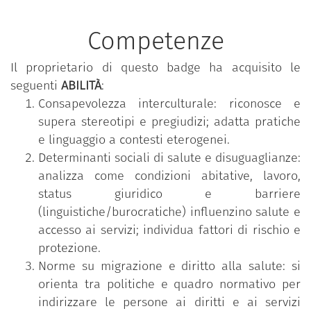
Competenze
Un secondo asse riguarda le disuguaglianze sociali
e le barriere strutturali che ostacolano l’accesso ai
Il proprietario di questo badge ha acquisito le
servizi: lingua, burocrazia, status giuridico,
seguenti
ABILITÀ
:
discriminazioni, sfruttamento lavorativo, condizioni
Consapevolezza interculturale: riconosce e
abitative precari e reti sociali fragili. Il corso mette
supera stereotipi e pregiudizi; adatta pratiche
in luce come tali fattori, insieme ai percorsi
e linguaggio a contesti eterogenei.
migratori irregolari spesso affrontati in assenza di
Determinanti sociali di salute e disuguaglianze:
adeguate condizioni di sicurezza, aumentino la
analizza come condizioni abitative, lavoro,
vulnerabilità e possano alimentare un circolo di
status giuridico e barriere
marginalizzazione e povertà anche nei Paesi di
(linguistiche/burocratiche) influenzino salute e
arrivo.
accesso ai servizi; individua fattori di rischio e
protezione.
Norme su migrazione e diritto alla salute: si
Viene inoltre approfondito l’impatto psicologico
orienta tra politiche e quadro normativo per
dell’esperienza migratoria: stress, ansia,
indirizzare le persone ai diritti e ai servizi
depressione, isolamento e possibili traumi legati a