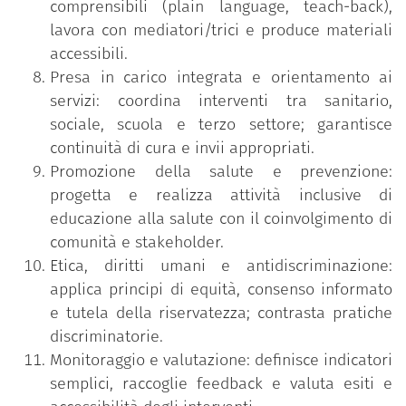
comprensibili (plain language, teach‑back),
e dei determinanti economici, ambientali e
lavora con mediatori/trici e produce materiali
culturali, più che come espressione di
accessibili.
caratteristiche biologiche innate. Ciò consente di
Presa in carico integrata e orientamento ai
progettare interventi efficaci di prevenzione,
servizi: coordina interventi tra sanitario,
promozione della salute e presa in carico, con
sociale, scuola e terzo settore; garantisce
particolare attenzione ai percorsi integrati tra
continuità di cura e invii appropriati.
territorio, servizi sociali e sanitari.
Promozione della salute e prevenzione:
progetta e realizza attività inclusive di
educazione alla salute con il coinvolgimento di
comunità e stakeholder.
Etica, diritti umani e antidiscriminazione:
applica principi di equità, consenso informato
e tutela della riservatezza; contrasta pratiche
discriminatorie.
Monitoraggio e valutazione: definisce indicatori
semplici, raccoglie feedback e valuta esiti e