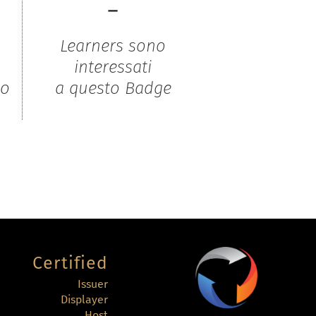
-
Learners sono
interessati
to
a questo Badge
Certified
Issuer
Displayer
Host