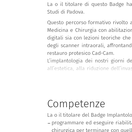
La o il titolare di questo Badge ha
Studi di Padova.
Questo percorso formativo rivolto al
Medicina e Chirurgia con abilitazio
digitali sia con lezioni teoriche che
degli scanner intraorali, affrontan
restauro protesico Cad-Cam.
L’implantologia dei nostri giorni 
all’estetica, alla riduzione dell’in
ottenere tutti questi risultati in m
Le lezioni sono tenute in italiano.
La durata normale del corso è di 1 
Competenze
La o il titolare del Badge Implantolo
programmare ed eseguire riabilita
chirurgica per terminare con quell