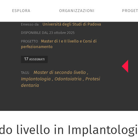
ESPLORA
ORGANIZZAZIONI
PROGET
Università degli Studi di Padova
Emesso da
DISPONIBILE DAL 23 ottobre 2025
Master di I e II livello e Corsi di
PROGETTO
perfezionamento
17
ASSEGNATI
Master di secondo livello
,
TAGS:
Implantologia
,
Odontoiatria
,
Protesi
dentaria
o livello in Implantologi