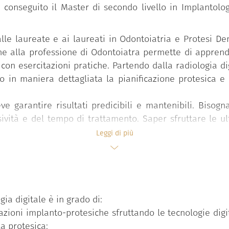
 conseguito il Master di secondo livello in Implantologi
le laureate e ai laureati in Odontoiatria e Protesi Dent
ne alla professione di Odontoiatra permette di apprend
 con esercitazioni pratiche. Partendo dalla radiologia di
do in maniera dettagliata la pianificazione protesica e 
deve garantire risultati predicibili e mantenibili. Bis
vasività e del tempo di trattamento. Saper sfruttare le u
aniera programmata e ripetibile.
Leggi di più
anno.
gia digitale è in grado di:
zioni implanto-protesiche sfruttando le tecnologie digit
a protesica;