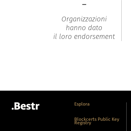
-
Organizzazioni
hanno dato
il loro endorsement
Esplora
Blockcerts Public Key
Registry