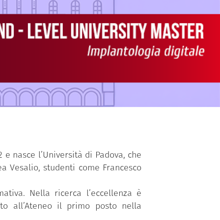
2 e nasce l’Università di Padova, che
rea Vesalio, studenti come Francesco
ativa. Nella ricerca l’eccellenza è
ito all’Ateneo il primo posto nella