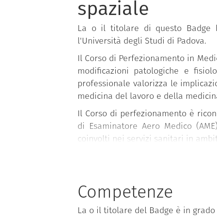
spaziale
La o il titolare di questo Badge
l'Università degli Studi di Padova.
Il Corso di Perfezionamento in Medi
modificazioni patologiche e fisio
professionale valorizza le implicazi
medicina del lavoro e della medicin
Il Corso di perfezionamento è ricon
di Esaminatore Aero Medico (AME)
coinvolti nei servizi sanitari in ambi
Le lezioni sono tenute in italiano.
Competenze
La durata del corso è di 1 anno.
La o il titolare del Badge è in grado 