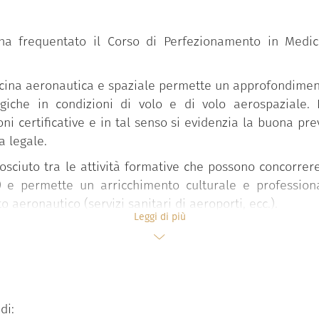
 ha frequentato il Corso di Perfezionamento in Medic
cina aeronautica e spaziale permette un approfondimento
logiche in condizioni di volo e di volo aerospaziale
oni certificative e in tal senso si evidenzia la buona pre
a legale.
osciuto tra le attività formative che possono concorrere
 e permette un arricchimento culturale e professiona
to aeronautico (servizi sanitari di aeroporti, ecc.).
Leggi di più
di: