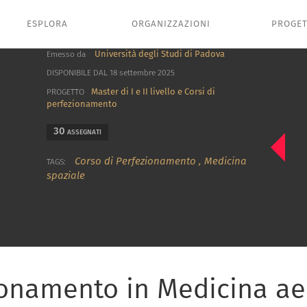
ESPLORA
ORGANIZZAZIONI
PROGET
Università degli Studi di Padova
Emesso da
DISPONIBILE DAL 18 settembre 2025
Master di I e II livello e Corsi di
PROGETTO
perfezionamento
30
ASSEGNATI
Corso di Perfezionamento
,
Medicina
TAGS:
spaziale
ionamento in Medicina ae