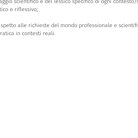
gio scientifico e del lessico specifico di ogni contesto/s
ico e riflessivo;
petto alle richieste del mondo professionale e scientifi
tica in contesti reali.
60 CFU (Crediti Formativi Universitari).
e e agli studenti che hanno:
i al 70% delle ore;
nio o completato il project work affidato, sotto la superv
lato la relazione finale;
te in discussione di un caso clinico.