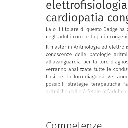
elettrofisiologi
cardiopatia con
La o il titolare di questo Badge ha 
negli adulti con cardiopatia congeni
Il master in Aritmologia ed elettrof
conoscenze delle patologie aritmi
all’avanguardia per la loro diagnosi
verranno analizzate tutte le condiz
basi per la loro diagnosi. Verranno
possibili strategie terapeutiche 
aritmiche dall’età fetale all’adulto 
Il master si rivolge a cardiologi, 
competenze adeguate per riconoscere
a livello clinico, ambulatoriale, inte
Competenze