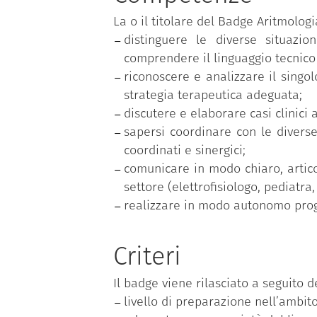
Le lezioni sono tenute in italiano.
La durata normale del corso è di 1 
La o il titolare del Badge Aritmologi
distinguere le diverse situazio
comprendere il linguaggio tecnico
riconoscere e analizzare il singol
strategia terapeutica adeguata;
discutere e elaborare casi clinici a
sapersi coordinare con le diverse
coordinati e sinergici;
comunicare in modo chiaro, articol
settore (elettrofisiologo, pediatra
realizzare in modo autonomo proge
Criteri
Il badge viene rilasciato a seguito de
livello di preparazione nell’ambito