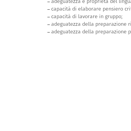
adeguatezza e proprietà del linguag
capacità di elaborare pensiero crit
capacità di lavorare in gruppo;
adeguatezza della preparazione ris
adeguatezza della preparazione pra
Il master permette l’acquisizione di 
I CFU sono assegnati alle studentess
raggiunto la frequenza minima par
effettuato 200 ore di stage/tiroci
progetto formativo e avendo compi
superato la prova finale che consis