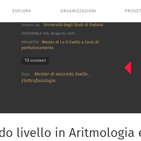
ESPLORA
ORGANIZZAZIONI
PROGET
Università degli Studi di Padova
Emesso da
DISPONIBILE DAL 28 agosto 2025
Master di I e II livello e Corsi di
PROGETTO
perfezionamento
13
ASSEGNATI
Master di secondo livello
,
TAGS:
Elettrofisiologia
o livello in Aritmologia