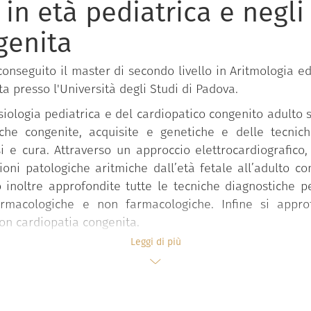
a in età pediatrica e negli
genita
conseguito il master di secondo livello in Aritmologia ed 
ta presso l'Università degli Studi di Padova.
isiologia pediatrica e del cardiopatico congenito adulto s
che congenite, acquisite e genetiche e delle tecnic
 e cura. Attraverso un approccio elettrocardiografico, f
ioni patologiche aritmiche dall’età fetale all’adulto 
 inoltre approfondite tutte le tecniche diagnostiche per
farmacologiche e non farmacologiche. Infine si appr
con cardiopatia congenita.
pediatri, medici d’urgenza e anestesisti, le conoscenze
Leggi di più
 e gestire le aritmie nella popolazione pediatrica e ne
rventistico e nell’urgenza.