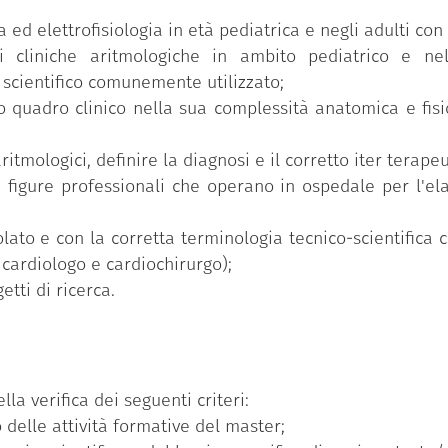
anno.
a ed elettrofisiologia in età pediatrica e negli adulti co
ni cliniche aritmologiche in ambito pediatrico e ne
 scientifico comunemente utilizzato;
o quadro clinico nella sua complessità anatomica e fisio
ritmologici, definire la diagnosi e il corretto iter terapeu
 figure professionali che operano in ospedale per l'el
ato e con la corretta terminologia tecnico-scientifica con
, cardiologo e cardiochirurgo);
tti di ricerca.
lla verifica dei seguenti criteri:
 delle attività formative del master;