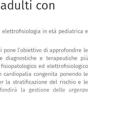
 adulti con
elettrofisiologia in età pediatrica e
i pone l’obiettivo di approfondire le
he diagnostiche e terapeutiche più
isiopatologico ed elettrofisiologico
con cardiopatia congenita ponendo le
 la stratificazione del rischio e le
ofondirà la gestione delle urgenze
 acquisite consentiranno di ottenere
gli adulti con cardiopatia congenita