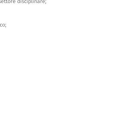
ettore disciplinare;
co;
isione di un tutor e sulla base di un