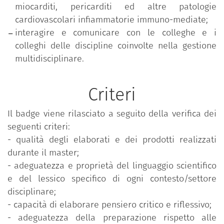
miocarditi, pericarditi ed altre patologie
Le lezioni sono tenute in italiano.
cardiovascolari infiammatorie immuno-mediate;
interagire e comunicare con le colleghe e i
La durata normale del corso è di 1 anno.
colleghi delle discipline coinvolte nella gestione
multidisciplinare.
Criteri
Il badge viene rilasciato a seguito della verifica dei
seguenti criteri:
-
qualità degli elaborati e dei prodotti realizzati
durante il master;
-
adeguatezza e proprietà del linguaggio scientifico
e del lessico specifico di ogni contesto/settore
disciplinare;
-
capacità di elaborare pensiero critico e riflessivo;
-
adeguatezza della preparazione rispetto alle