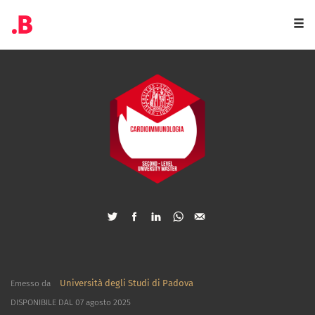
Togg
navi
Università degli Studi di Padova
Emesso da
DISPONIBILE DAL 07 agosto 2025