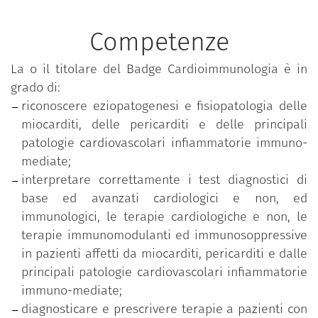
invasivo ed invasivo standard ed avanzato) e alla
terapia cardiologica, farmacologica e non, standard
Competenze
ed avanzata (elettrofisiologia, interventistica e
cardiochirurgica) immunomodulante e/o
La o il titolare del Badge Cardioimmunologia è in
immunosoppressiva. Obiettivo del Master è far
grado di:
acquisire le conoscenze teorico-pratiche atte ad
riconoscere eziopatogenesi e fisiopatologia delle
implementare le competenze cliniche per la
miocarditi, delle pericarditi e delle principali
diagnosi e il trattamento dei pazienti con
patologie cardiovascolari infiammatorie immuno-
miocarditi, pericarditi ed altre patologie
mediate;
infiammatorie cardiovascolari immunomediate.
interpretare correttamente i test diagnostici di
Viene utilizzato un approccio multidisciplinare
base ed avanzati cardiologici e non, ed
integrato, con contributi didattici di docenti di
immunologici, le terapie cardiologiche e non, le
diverse discipline non cardiologiche (medicina
terapie immunomodulanti ed immunosoppressive
interna, immunologia clinica, reumatologia,
in pazienti affetti da miocarditi, pericarditi e dalle
cardiochirurgia, patologia cardiovascolare) che
principali patologie cardiovascolari infiammatorie
concorrono all’iter diagnostico-terapeutico.
immuno-mediate;
diagnosticare e prescrivere terapie a pazienti con