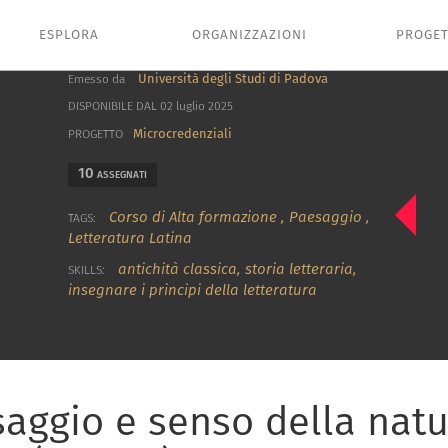
ESPLORA
ORGANIZZAZIONI
PROGET
Università degli Studi di Padova
Emesso da
DISPONIBILE DAL 02 luglio 2025
Microcredenziali
PROGETTO
10
ASSEGNATI
Corso di Alta formazione
,
Paesaggio
,
TAGS:
Letteratura Latina
antichità classica
,
storia letteraria
,
SKILLS:
insegnare i principi della letteratura
saggio e senso della natu