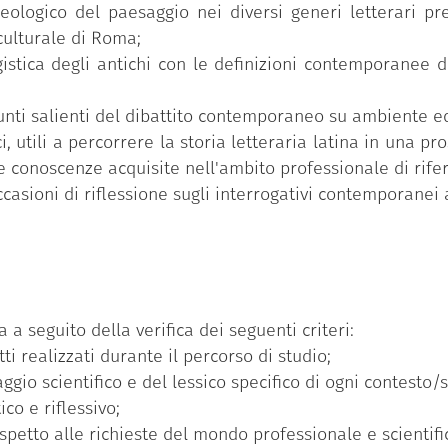
deologico del paesaggio nei diversi generi letterari p
culturale di Roma;
gistica degli antichi con le definizioni contemporanee 
unti salienti del dibattito contemporaneo su ambiente ed
ci, utili a percorrere la storia letteraria latina in una p
e conoscenze acquisite nell'ambito professionale di rife
ccasioni di riflessione sugli interrogativi contemporanei 
 a seguito della verifica dei seguenti criteri:
ti realizzati durante il percorso di studio;
gio scientifico e del lessico specifico di ogni contesto/s
co e riflessivo;
petto alle richieste del mondo professionale e scientifi