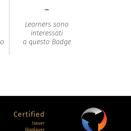
-
Learners sono
interessati
to
a questo Badge
Certified
Issuer
Displayer