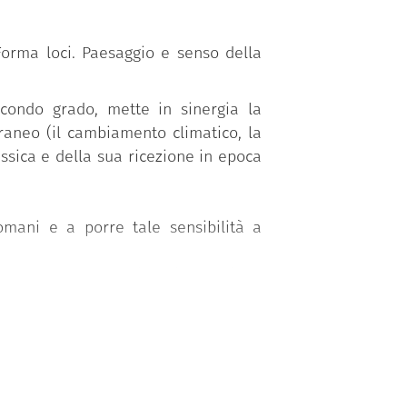
Forma loci. Paesaggio e senso della
econdo grado, mette in sinergia la
raneo (il cambiamento climatico, la
ssica e della sua ricezione in epoca
 Romani e a porre tale sensibilità a
i e della sua evoluzione in relazione
tati sul contemporaneo, anche grazie