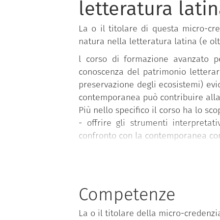
letteratura latin
La o il titolare di questa micro-c
natura nella letteratura latina (e ol
l corso di formazione avanzato pe
conoscenza del patrimonio letterar
preservazione degli ecosistemi) evi
contemporanea può contribuire alla 
Più nello specifico il corso ha lo sco
- offrire gli strumenti interpretat
confronto con la contemporanea con
- far acquisire consapevolezza del r
alla storia politico-culturale di Rom
- arricchire le competenze degli in
all'esame della ricezione delle font
Competenze
Le lezioni sono tenute in italiano.
La o il titolare della micro-credenzi