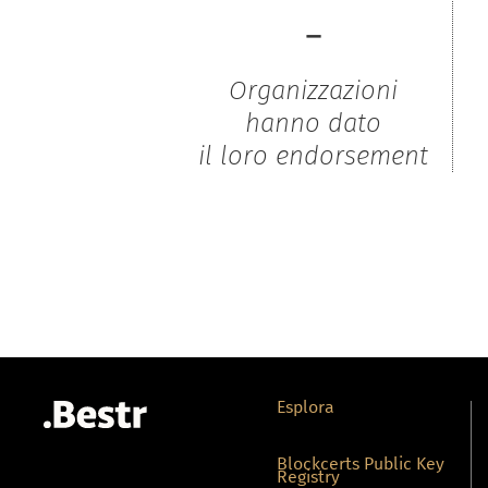
-
Organizzazioni
hanno dato
il loro endorsement
Esplora
Blockcerts Public Key
Registry