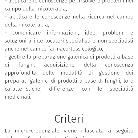
consapevole dei funghi medicinali. In particolare
- applicare le conoscenze per risolvere problemi nel
sarà discusso l'utilizzo dei prodotti a base dei
campo della micoterapia;
funghi medicinali, in relazione ai diversi contesti
- applicare le conoscenze nella ricerca nel campo
legati alla salute (apparato respiratorio, genito-
della micoterapia;
urinario, gastro-intestinale, muscolo-scheletriche,
- comunicare informazioni, idee, problemi e
sistema nervoso centrale) e in generale in tutte le
soluzioni a interlocutori specialisti e non specialisti
condizioni in cui è razionale l’uso della micoterapia
anche nel campo farmaco-tossicologico;
da sola o come integrazione della farmacoterapia
- gestire la preparazione galenica di prodotti a base
convenzionale. Il corso fornisce un
di funghi: acquisizione della conoscenza
approfondimento professionale interdisciplinare,
approfondita delle modalità di gestione dei
che comprende elementi di tipo clinico e
preparati galenici di prodotti a base di funghi, loro
prescrittivo per il medico, un aiuto per il consiglio al
caratteristiche, differenze con le specialità
banco e per la preparazione galenica per il
medicinali.
farmacista, elementi utili per le altre professioni
sanitarie che possono essere interessate all’uso dei
Criteri
funghi medicinali.
La micro-credenziale viene rilasciata a seguito
Le lezioni sono tenute in italiano.