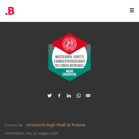
Togg
navi
Università degli Studi di Padova
Emesso da
DISPONIBILE DAL 22 maggio 2025