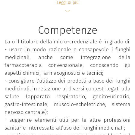
l'utilizzo dei funghi medicinali si è notevolmente
Leggi di più
diffuso anche in occidente, con una fiorente offerta
di prodotti commerciali in particolare nel settore
dell’integrazione alimentare, tanto da rendere
Competenze
quello della micoterapia un settore sempre più
interessante per il prossimo futuro. Attualmente è
La o il titolare della micro-credenziale è in grado di:
riscontrata una mancanza di Corsi Post-Lauream
- usare in modo razionale e consapevole i funghi
che possano integrare, specificatamente in
medicinali, anche come integrazione della
relazione al settore micoterapico. Il corso si pone
farmacoterapia convenzionale, conoscendo gli
come obiettivo quello di fornire le conoscenze
aspetti chimici, farmacognostici e tecnici;
necessarie e specifiche (con aspetti etnomicologici,
- consigliare l'utilizzo dei prodotti a base dei funghi
farmaco-tossicologici e legislativi) per professionisti
medicinali, in relazione ai diversi contesti legati alla
che vogliano essere sempre più preparati nella
salute (apparato respiratorio, genito-urinario,
medicina integrata.
gastro-intestinale, muscolo-scheletriche, sistema
Il corso fornisce gli strumenti necessari per poter
nervoso centrale);
conoscere meglio gli aspetti chimici,
- suggerire elementi utili per le altre professioni
farmacognostici e tecnici per un uso razionale e
sanitarie interessate all’uso dei funghi medicinali;