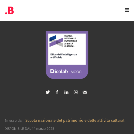
Togg
navi
Scuola nazionale del patrimonio e delle attività culturali
Emesso da
DISPONIBILE DAL 14 marzo 2025