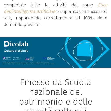
FORMATO: Mooc.
completato tutte le attività del corso
Etica
dell’intelligenza artificiale
e superato con successo i
MODALITÀ DI EROGAZIONE: on demand.
test, rispondendo correttamente al 100% delle
SEDE DEL CORSO:
domande previste.
fad.fondazionescuolapatrimonio.it.
DURATA: 60 min.
LINGUA DI EROGAZIONE: Italiano.
Emesso da Scuola
nazionale del
patrimonio e delle