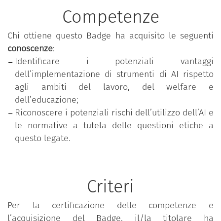
ambito sanitario, artistico e archeologico.
Competenze
Attraverso le parole e le esperienze di personalità
di rilievo nel settore, sono state esplorate diverse
Chi ottiene questo Badge ha acquisito le seguenti
visioni e previsioni legate ai futuri possibili,
conoscenze
:
evidenziando le molteplici direzioni che potrebbero
Identificare i potenziali vantaggi
prendere gli sviluppi dell'AI, con risvolti sia positivi
dell’implementazione di strumenti di AI rispetto
che negativi. Infine, sono state esaminate le leggi e
agli ambiti del lavoro, del welfare e
le normative esistenti, fondamentali per garantire
dell’educazione;
un impiego etico e responsabile di questa
Riconoscere i potenziali rischi dell’utilizzo dell’AI e
tecnologia emergente.
le normative a tutela delle questioni etiche a
questo legate.
Il corso è parte dell'offerta formativa
Dicolab.
Cultura al digitale
, un'iniziativa del Ministero della
Cultura, Digital Library, Fondazione Scuola dei beni
Criteri
e delle attività culturali, finanziato da Next
generation EU.
Per la certificazione delle competenze e
l’acquisizione del Badge, il/la titolare ha