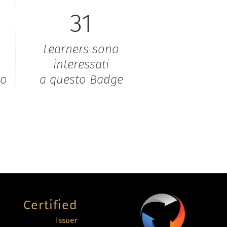
31
Learners sono
interessati
to
a questo Badge
Certified
Issuer