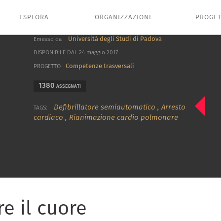
ESPLORA
ORGANIZZAZIONI
PROGET
Università degli Studi di Padova
Emesso da
DISPONIBILE DAL 24 maggio 2017
Competenze trasversali
PROGETTO
1380
ASSEGNATI
Defibrillatore semiautomatico
,
Arresto
TAGS:
cardiaco
,
Rianimazione cardio polmonare
e il cuore