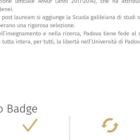
ione ufficiale Anvur (anni 2011-2014), che ha attribu
tenei.
 e post lauream si aggiunge la Scuola galileiana di studi 
perano una rigorosa selezione.
ll’insegnamento e nella ricerca, Padova tiene fede al
tutta intera, per tutti, la libertà nell’Università di Padov
to Badge