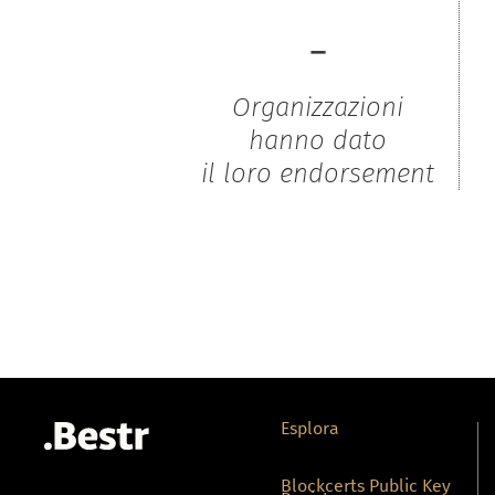
-
Organizzazioni
hanno dato
il loro endorsement
Esplora
Blockcerts Public Key