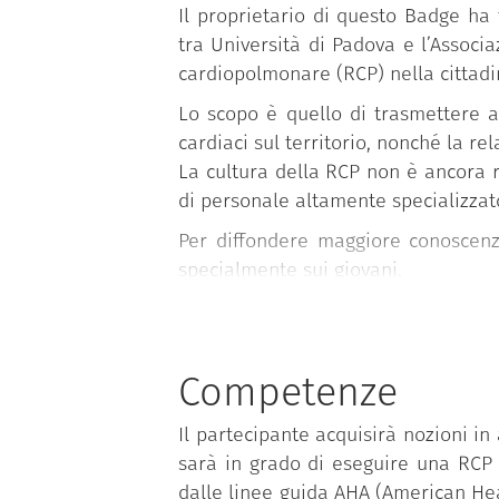
Il proprietario di questo Badge ha
tra Università di Padova e
l’A
ssocia
cardiopolmonare (RCP) nella cittadi
Lo scopo è quello di trasmettere al
cardiaci sul territorio, nonché la re
La cultura della RCP non è ancora 
di personale altamente specializzat
Per diffondere maggiore conoscenz
specialmente sui giovani.
Il corso (di circa due ore) insegna 
riconoscimento dell’arresto car
allertamento dei soccorsi;
Competenze
esecuzione del massaggio card
Il partecipante acquisirà nozioni i
uso del defibrillatore semiaut
sarà in grado di eseguire una RCP 
con un approccio misto teorico/prat
dalle linee guida AHA (American Hear