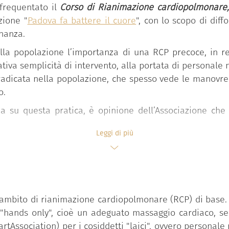
 frequentato il
Corso di Rianimazione cardiopolmonare,
zione "
Padova fa battere il cuore
", con lo scopo di dif
nanza.
la popolazione l’importanza di una RCP precoce, in rel
lativa semplicità di intervento, alla portata di personale 
radicata nella popolazione, che spesso vede le manovre
o.
a su questa pratica, è opinione dell’Associazione che
Leggi di più
in maniera molto semplice i “quattro passi per salvare una
diaco;
iaco;
n ambito di rianimazione cardiopolmonare (RCP) di base. 
omatico;
"hands only", cioè un adeguato massaggio cardiaco, sen
ico con presentazione powerpoint ed esercitazione su m
tAssociation) per i cosiddetti "laici", ovvero personale n