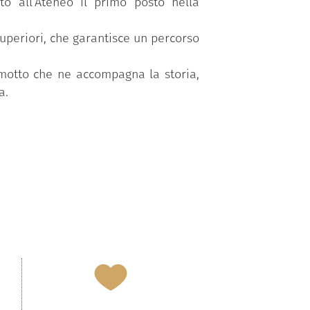
ito all’Ateneo il primo posto nella
superiori, che garantisce un percorso
 motto che ne accompagna la storia,
a.