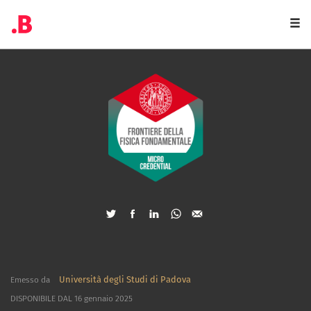
Togg
navi
Università degli Studi di Padova
Emesso da
DISPONIBILE DAL 16 gennaio 2025