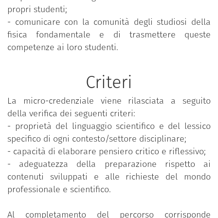
delle onde gravitazionali e del loro possibile
propri studenti;
impatto sulla comprensione della fisica
- comunicare con la comunità degli studiosi della
fondamentale.
fisica fondamentale e di trasmettere queste
competenze ai loro studenti.
Le lezioni sono tenute in italiano.
Criteri
La durata normale del corso è di 2 mesi.
La micro-credenziale viene rilasciata a seguito
della verifica dei seguenti criteri:
- proprietà del linguaggio scientifico e del lessico
specifico di ogni contesto/settore disciplinare;
- capacità di elaborare pensiero critico e riflessivo;
- adeguatezza della preparazione rispetto ai
contenuti sviluppati e alle richieste del mondo
professionale e scientifico.
Al completamento del percorso corrisponde