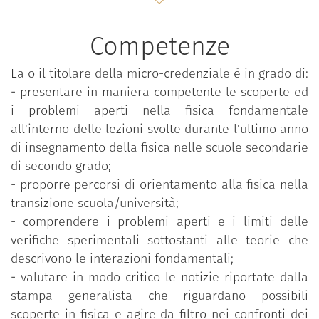
fondamentale alla frontiera della ricerca attuale,
ma anche strumenti per introdurre in maniera
Competenze
competente questi aspetti all'interno delle lezioni
svolte durante l'ultimo anno di insegnamento della
La o il titolare della micro-credenziale è in grado di:
fisica nelle scuole secondarie di secondo grado e
- presentare in maniera competente le scoperte ed
permettere un migliore orientamento degli studenti
i problemi aperti nella fisica fondamentale
nella transizione verso l'Università.
all'interno delle lezioni svolte durante l'ultimo anno
Nel corso vengono introdotti il Modello Standard
di insegnamento della fisica nelle scuole secondarie
delle particelle elementari ed il Modello Standard
di secondo grado;
cosmologico, illustrando le scoperte che hanno
- proporre percorsi di orientamento alla fisica nella
portato alla loro formulazione ed i problemi aperti.
transizione scuola/università;
Ci si sofferma poi sulla fisica dei neutrini, che,
- comprendere i problemi aperti e i limiti delle
grazie a recenti sviluppi sperimentali, costituiscono
verifiche sperimentali sottostanti alle teorie che
una nuova finestra nella comprensione del nostro
descrivono le interazioni fondamentali;
Universo, e della materia oscura. Vengono inoltre
- valutare in modo critico le notizie riportate dalla
discusse le frontiere della fisica della gravitazione,
stampa generalista che riguardano possibili
con una trattazione della fisica dei buchi neri e
scoperte in fisica e agire da filtro nei confronti dei