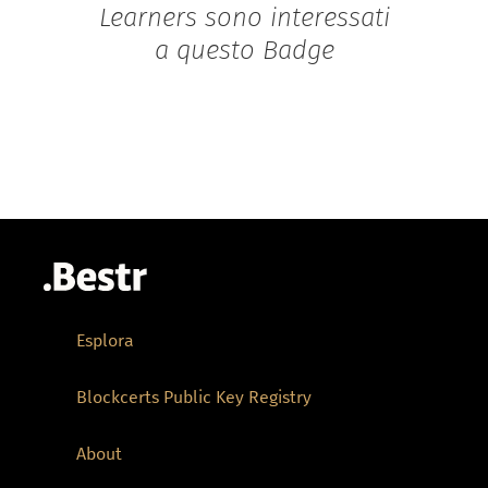
Learners sono interessati
a questo Badge
Esplora
Blockcerts Public Key Registry
About