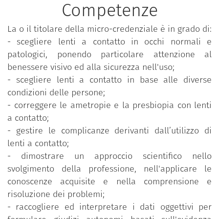
Competenze
particolare attenzione al benessere visivo ed alla
sicurezza nell'uso. Durante il percorso di studi sono
La o il titolare della micro-credenziale è in grado di:
state anche affrontate materie scientifiche di base,
- scegliere lenti a contatto in occhi normali e
imparando a adoperare il rigore metodologico
patologici, ponendo particolare attenzione al
necessario per lo svolgimento della professione.
benessere visivo ed alla sicurezza nell'uso;
Infine, sono state illustrate dalle e dai docenti,
- scegliere lenti a contatto in base alle diverse
pratiche e prodotti innovativi.
condizioni delle persone;
- correggere le ametropie e la presbiopia con lenti
a contatto;
Le lezioni sono tenute in italiano.
- gestire le complicanze derivanti dall’utilizzo di
lenti a contatto;
- dimostrare un approccio scientifico nello
svolgimento della professione, nell'applicare le
conoscenze acquisite e nella comprensione e
risoluzione dei problemi;
- raccogliere ed interpretare i dati oggettivi per