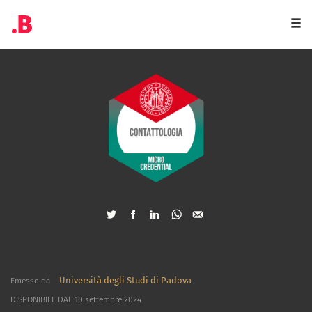
Togg
navi
Università degli Studi di Padova
Emesso da
DISPONIBILE DAL 10 settembre 2024