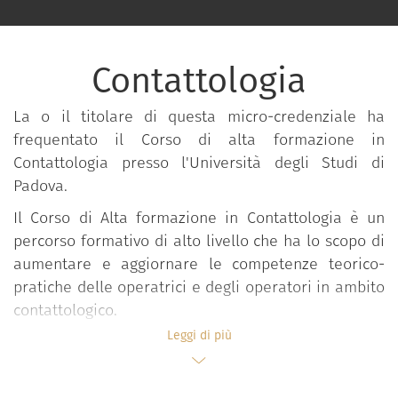
Contattologia
La o il titolare di questa micro-credenziale ha
frequentato il Corso di alta formazione in
Contattologia presso l'Università degli Studi di
Padova.
Il Corso di Alta formazione in Contattologia è un
percorso formativo di alto livello che ha lo scopo di
aumentare e aggiornare le competenze teorico-
pratiche delle operatrici e degli operatori in ambito
contattologico.
Leggi di più
L’obiettivo del Corso è quello di implementare le
conoscenze teorico-pratiche nell'applicazione delle
lenti a contatto in occhi normali e patologici, con