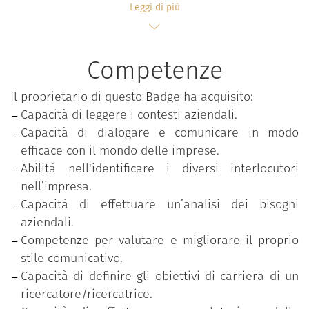
Leggi di più
2 incontri in plenaria con riflessioni guidate sul
ruolo e l’employability del Ricercatore (il ruolo
della ricerca nell’attuale società della
Competenze
conoscenza, i driver dello sviluppo
professionale, l’evoluzione della
Il proprietario di questo Badge ha acquisito:
professionalità) e sulle linee guida della
Capacità di leggere i contesti aziendali.
comunicazione con le imprese (il linguaggio e
Capacità di dialogare e comunicare in modo
le competenze distintive, come accrescere le
efficace con il mondo delle imprese.
proprie competenze di gestione della
Abilità nell'identificare i diversi interlocutori
relazione e public speaking con le aziende);
nell’impresa.
laboratorio di public speaking per
Capacità di effettuare un’analisi dei bisogni
sperimentare la preparazione di un pitch ed
aziendali.
elaborare un action plan individuale partire
Competenze per valutare e migliorare il proprio
dall’analisi del proprio stile comunicativo, degli
stile comunicativo.
elementi di forza e di quelli da sviluppare per
Capacità di definire gli obiettivi di carriera di un
lo sviluppo del proprio stile comunicativo.
ricercatore/ricercatrice.