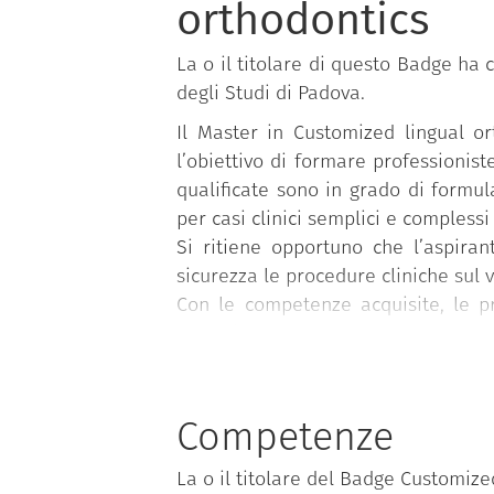
orthodontics
La o il titolare di questo Badge ha 
degli Studi di Padova.
Il Master in Customized lingual or
l’obiettivo di formare professionist
qualificate sono in grado di formu
per casi clinici semplici e complessi
Si ritiene opportuno che l’aspira
sicurezza le procedure cliniche sul v
Con le competenze acquisite, le pro
usufruire del trattamento ortodon
performanti tecniche da un punto di 
sue evoluzioni. Inoltre, attraverso l
multidisciplinari, ed è preparato al
Competenze
L’attività formativa prevede una ini
La o il titolare del Badge Customize
particolare attenzione alla corretta 