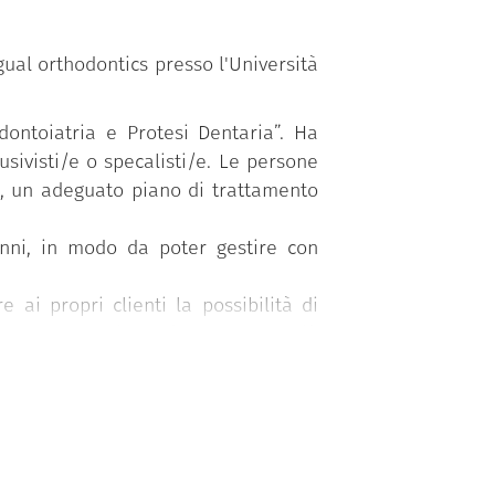
gual orthodontics presso l'Università
dontoiatria e Protesi Dentaria”. Ha
usivisti/e o specalisti/e. Le persone
a, un adeguato piano di trattamento
anni, in modo da poter gestire con
 ai propri clienti la possibilità di
mente vantaggioso, è una delle più
si storiche della tecnica e tutte le
i inerenti alla terapia, anche in casi
ell’apparecchio linguale WIN. È data
renti fasi di terapia.