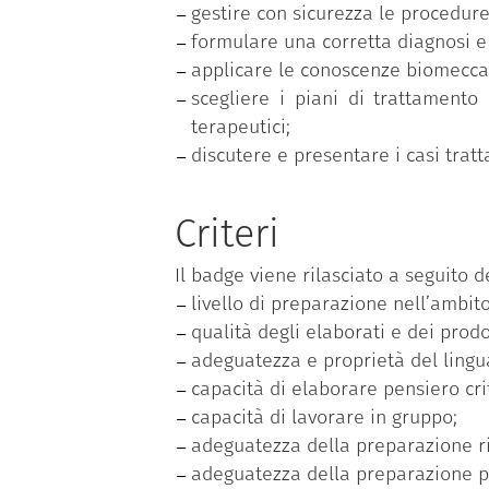
gestire con sicurezza le procedure 
In seguito, il Master si concentr
formulare una corretta diagnosi e
ortodontici da utilizzare, e a gestir
applicare le conoscenze biomeccani
caso siano state previste estrazioni
scegliere i piani di trattamento 
l’utilizzo di ausiliari come elastici,
terapeutici;
Le lezioni sono tenute in inglese.
discutere e presentare i casi trat
La durata normale del corso è di un
Criteri
Il badge viene rilasciato a seguito de
livello di preparazione nell’ambito
qualità degli elaborati e dei prodo
adeguatezza e proprietà del linguag
capacità di elaborare pensiero crit
capacità di lavorare in gruppo;
adeguatezza della preparazione ris
adeguatezza della preparazione pra