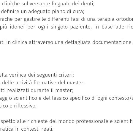
cliniche sul versante linguale dei denti;
a sulle corrette procedure di bandaggio, sulla selezi
 definire un adeguato piano di cura;
e la fase di allineamento e livellamento a seconda dell’en
che per gestire le differenti fasi di una terapia ortodon
 dentarie. Infine, sono descritte le differenti modalità
più idonei per ogni singolo paziente, in base alle ric
 propulsori mandibolari o miniviti per l’ancoraggio schelet
tati in clinica attraverso una dettagliata documentazione.
 anno.
lla verifica dei seguenti criteri:
 delle attività formative del master;
tti realizzati durante il master;
gio scientifico e del lessico specifico di ogni contesto/s
ico e riflessivo;
petto alle richieste del mondo professionale e scientifi
tica in contesti reali.