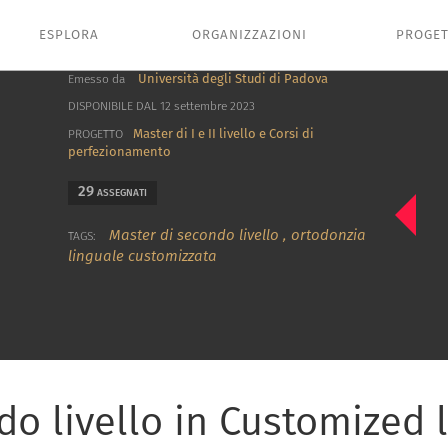
ESPLORA
ORGANIZZAZIONI
PROGET
Università degli Studi di Padova
Emesso da
DISPONIBILE DAL 12 settembre 2023
Master di I e II livello e Corsi di
PROGETTO
perfezionamento
29
ASSEGNATI
Master di secondo livello
,
ortodonzia
TAGS:
linguale customizzata
do livello in Customized 