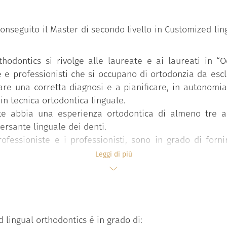
conseguito il Master di secondo livello in Customized lin
thodontics si rivolge alle laureate e ai laureati in “O
e e professionisti che si occupano di ortodonzia da escl
lare una corretta diagnosi e a pianificare, in autonomi
 in tecnica ortodontica linguale.
nte abbia una esperienza ortodontica di almeno tre 
ersante linguale dei denti.
fessioniste e i professionisti, sono in grado di fornire
tico linguale. Tale rimedio, oltre a essere estetica
Leggi di più
vista biomeccanico. Parimenti, l’aspirante conosce le ba
’attività clinica è in grado di gestire le differenti fas
la gestione delle eventuali complicanze ortodontiche.
ziale descrizione delle caratteristiche e delle novità d
d lingual orthodontics è in grado di:
compilazione delle prescrizioni e alla gestione delle diffe