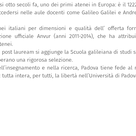
i otto secoli fa, uno dei primi atenei in Europa: è il 122
ccedersi nelle aule docenti come Galileo Galilei e And
i italiani per dimensioni e qualità dell’ offerta form
ione ufficiale Anvur (anni 2011-2014), che ha attribu
tenei.
 e post lauream si aggiunge la Scuola galileiana di studi 
perano una rigorosa selezione.
ll’insegnamento e nella ricerca, Padova tiene fede al
tutta intera, per tutti, la libertà nell’Università di Padov