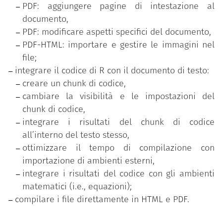
PDF: aggiungere pagine di intestazione al
l'altro, contribuisce in maniera determinante ad
documento,
aumentare la credibilità dei risultati scientifici a
PDF: modificare aspetti specifici del documento,
livello sociale.
PDF-HTML: importare e gestire le immagini nel
file;
integrare il codice di R con il documento di testo:
creare un chunk di codice,
cambiare la visibilità e le impostazioni del
chunk di codice,
integrare i risultati del chunk di codice
all’interno del testo stesso,
ottimizzare il tempo di compilazione con
importazione di ambienti esterni,
integrare i risultati del codice con gli ambienti
matematici (i.e., equazioni);
compilare i file direttamente in HTML e PDF.