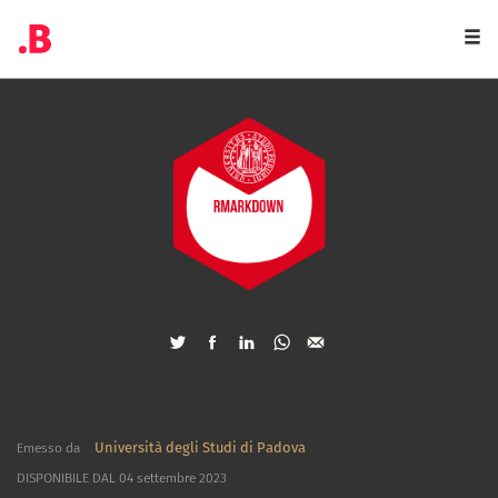
Togg
navi
Università degli Studi di Padova
Emesso da
DISPONIBILE DAL 04 settembre 2023