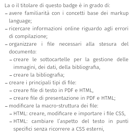
HTML, viene introdotta la possibilità di modificare i
La o il titolare di questo badge è in grado di:
file ottenuti con RMarkdown attraverso il codice
avere familiarità con i concetti base dei markup
CSS. Oltre a RMarkdown sono presentati anche altri
language;
markup language di R. Il focus rimane sulla
ricercare informazioni online riguardo agli errori
possibilità di integrare chunk di codice e i risultati
di compilazione;
delle analisi nel testo.
organizzare i file necessari alla stesura del
documento:
Il corso permette l'acquisizione di competenze
creare le sottocartelle per la gestione delle
digitali, in particolare programmazione, problem
immagini, dei dati, della bibliografia,
solving e sviluppo di pensiero critico. Oltre a
creare la bibliografia;
RMarkdown, sono offerti insegnamenti trasversali
creare i principali tipi di file:
per l’utilizzo di vari linguaggi markup per la stesura
creare file di testo in PDF e HTML,
di documenti e la realizzazione di pagine web. ll
creare file di presentazione in PDF e HTML;
corso favorisce l'adozione di pratiche di Open
modificare la macro-struttura dei file:
Science. Esse sono attualmente incentivate dalla
HTML: creare, modificare e importare i file CSS,
comunità scientifica, e mirano a rendere accessibili
HTML: cambiare l’aspetto del testo in punti
a chiunque e gratuitamente i dati, i metodi e le
specifici senza ricorrere a CSS esterni,
analisi statistiche delle proprie ricerche. Questo, tra