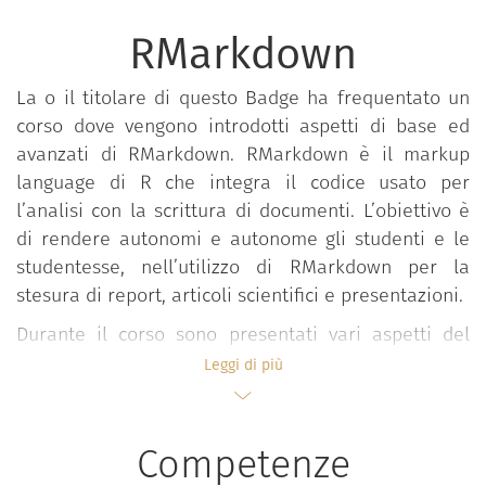
RMarkdown
La o il titolare di questo Badge ha frequentato un
corso dove vengono introdotti aspetti di base ed
avanzati di RMarkdown. RMarkdown è il markup
language di R che integra il codice usato per
l’analisi con la scrittura di documenti. L’obiettivo è
di rendere autonomi e autonome gli studenti e le
studentesse, nell’utilizzo di RMarkdown per la
stesura di report, articoli scientifici e presentazioni.
Durante il corso sono presentati vari aspetti del
linguaggio RMarkdown e i comandi di base per
Leggi di più
produrre documenti HTML e PDF. Relativamente ai
file PDF, sono presentati i parallelismi con LaTeX e i
modi più efficienti per integrare la sintassi di LaTeX
Competenze
con il linguaggio RMarkdown. Relativamente ai file