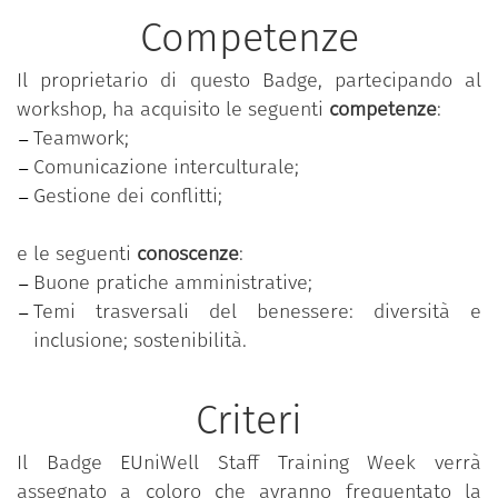
benessere: Comunicazione Interculturale, Gestione
Competenze
del Conflitto, Inclusione e Diversità e Sostenibilità.
L’obiettivo della settimana di formazione è quello di
Il proprietario di questo Badge, partecipando al
creare una piattaforma di apprendimento e
workshop, ha acquisito le seguenti
competenze
:
scambio di conoscenze, in cui i partecipanti possono
Teamwork;
condividere esperienze lavorative, sfide affrontate e
Comunicazione interculturale;
soluzioni adottate.
Gestione dei conflitti;
Attraverso presentazioni interattive, sessioni di
lavoro di gruppo e discussioni aperte, il personale
e le seguenti
conoscenze
:
acquisisce una maggiore comprensione delle
Buone pratiche amministrative;
pratiche di successo utilizzate nelle diverse
Temi trasversali del benessere: diversità e
università europee e impara ad adattarle alle
inclusione; sostenibilità.
proprie realtà.
Al termine della Staff Training Week, i partecipanti
Criteri
saranno in grado di applicare quanto appreso alle
proprie attività quotidiane, migliorando l'efficienza,
Il Badge EUniWell Staff Training Week verrà
la comunicazione e la collaborazione all'interno
assegnato a coloro che avranno frequentato la