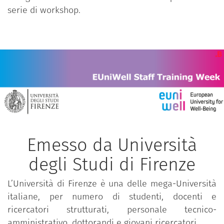
delle rispettive istituzioni.
serie di workshop.
Emesso da Università
degli Studi di Firenze
L’Università di Firenze è una delle mega-Università
italiane, per numero di studenti, docenti e
ricercatori strutturati, personale tecnico-
amministrativo, dottorandi e giovani ricercatori.