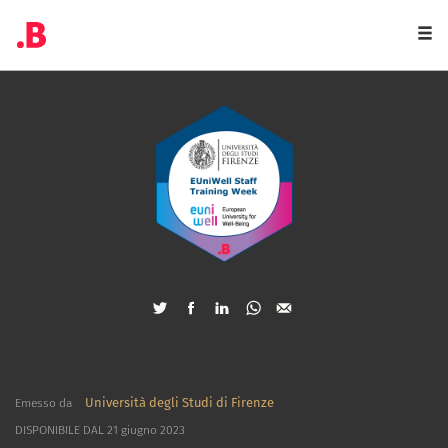
Togg
navi
Università degli Studi di Firenze
Emesso da
DISPONIBILE DAL 21 giugno 2023