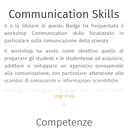
Communication Skills
Il o la titolare di questo Badge ha frequentato il
workshop Communication skills focalizzato in
particolare sulla comunicazione della scienza.
Il workshop ha avuto come obiettivo quello di
preparare gli studenti e le studentesse ad acquisire,
adottare e sviluppare un approccio consapevole
alla comunicazione, con particolare attenzione allo
scambio di conoscenze e informazioni scientifiche.
Alle/agli studentesse/studenti sono stati quindi
Leggi di più
forniti gli strumenti teorici e pratici di base per
imparare ad impiegare un linguaggio accessibile,
elaborare messaggi coerenti e chiari, che possano
Competenze
essere compresi correttamente, tanto da potenziali