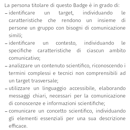
pazienti, quanto da colleghi e colleghe di altri
La persona titolare di questo Badge è in grado di:
ambiti professionali e in generale da un target
identificare un target, individuando le
trasversale.
caratteristiche che rendono un insieme di
Le/gli studentesse/studenti si sono esercitati a
persone un gruppo con bisogni di comunicazione
identificare i contenuti e i concetti tecnici,
simili;
imparando a non dare per scontato l’uso di termini
identificare un contesto, individuando le
complessi, partecipando singolarmente e in lavori
specifiche caratteristiche di ciascun ambito
di gruppo a simulazioni pratiche durante le quali
comunicativo;
hanno sperimentato come rapportarsi con tipi
analizzare un contenuto scientifico, riconoscendo i
diversi di pubblico in contesti differenti.
termini complessi e tecnici non comprensibili ad
un target trasversale;
Lo scopo, quindi, è stato anche quello di porre le
utilizzare un linguaggio accessibile, elaborando
basi per preparare le/i future/futuri
messaggi chiari, necessari per la comunicazione
laureate/laureati al mondo del lavoro e in
di conoscenze e informazioni scientifiche;
particolare alle crescenti sfide poste dalla
comunicare un concetto scientifico, individuando
complessità che richiede la capacità di sapere
gli elementi essenziali per una sua descrizione
collaborare in contesti multidisciplinari in modo
efficace.
flessibile, empatico e costruttivo, per consentire di