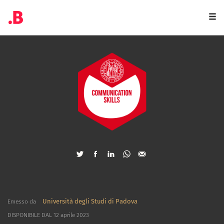
Togg
navi
Università degli Studi di Padova
Emesso da
DISPONIBILE DAL 12 aprile 2023