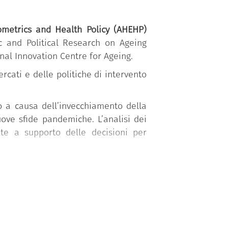
ometrics and Health Policy (AHEHP)
c and Political Research on Ageing
onal Innovation Centre for Ageing.
cati e delle politiche di intervento
o a causa dell’invecchiamento della
ove sfide pandemiche. L’analisi dei
nte a supporto delle decisioni per
 alle sfide degli strumenti statistico-
 riconosciuti nel campo dell’economia