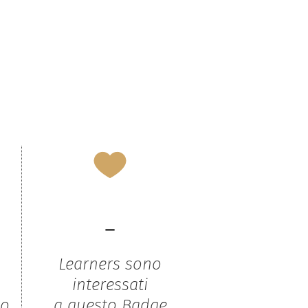
-
Learners sono
interessati
to
a questo Badge