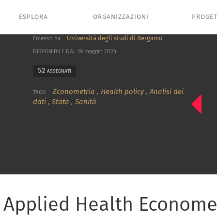
ESPLORA
ORGANIZZAZIONI
PROGET
Università degli studi di Bergamo
Emesso da
DISPONIBILE DAL 19 maggio 2023
52
ASSEGNATI
Econometria
,
Health policy
,
Analisi dei
TAGS:
dati
,
Stata
,
Sanità
n Applied Health Econome