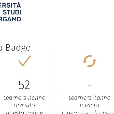
to Badge
52
-
Learners hanno
Learners hanno
ricevuto
iniziato
questo Badge
il percorso di ques