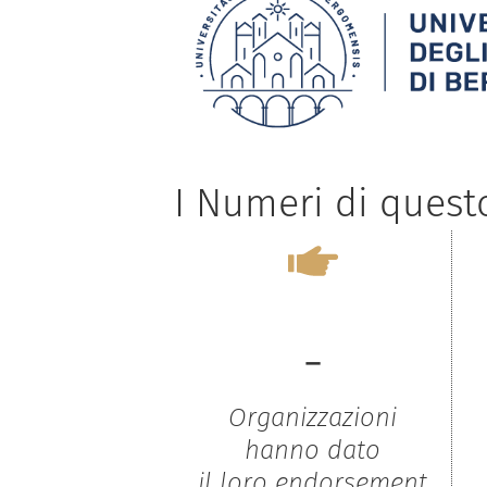
I Numeri di ques
-
Organizzazioni
hanno dato
il loro endorsement