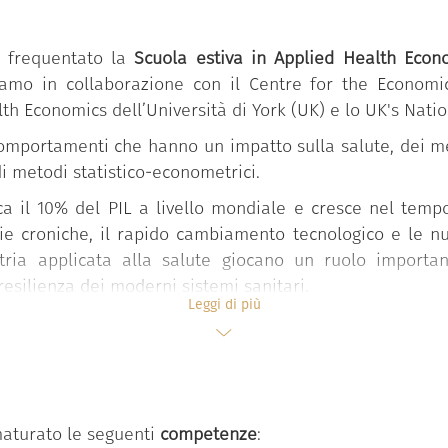
a frequentato la
Scuola estiva in Applied Health Econ
rgamo in collaborazione con il Centre for the Economi
alth Economics dell’Università di York (UK) e lo UK's Nati
comportamenti che hanno un impatto sulla salute, dei mer
di metodi statistico-econometrici.
ca il 10% del PIL a livello mondiale e cresce nel temp
tie croniche, il rapido cambiamento tecnologico e le nu
etria applicata alla salute giocano un ruolo importa
 resilienza dei moderni sistemi sanitari.
Leggi di più
ti, dottorandi e professionisti della sanità per introdurli
 alle cure mediche, con la partecipazione di ricercatori
venienti da università italiane ed estere.
maturato le seguenti
competenze
: