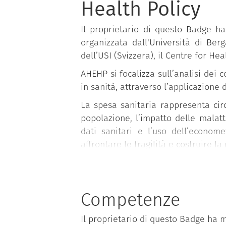
Health Policy
Il proprietario di questo Badge h
organizzata dall'Università di Be
dell’USI (Svizzera), il Centre for He
AHEHP si focalizza sull’analisi dei 
in sanità, attraverso l’applicazione 
La spesa sanitaria rappresenta cir
popolazione, l’impatto delle malat
dati sanitari e l’uso dell’econom
affrontare le fragilità e costruire la
Il corso si rivolge a studenti, laurea
econometrici applicati alla salute e
sanitaria e della salute pubblica pro
Competenze
Il proprietario di questo Badge ha 