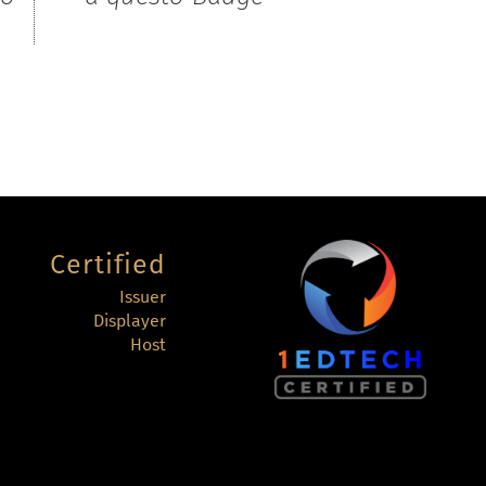
Certified
Issuer
Displayer
Host