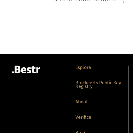
Esplora
Blockcerts Public Key
Registry
About
Verifica
Blog