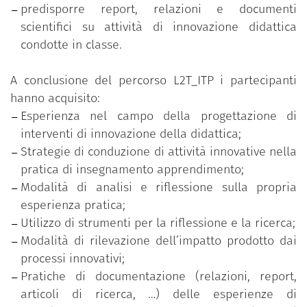
predisporre report, relazioni e documenti
partecipanti avvalendosi di modelli di confronto e
scientifici su attività di innovazione didattica
supporto scientifico e professionale nelle fasi di
condotte in classe.
analisi della propria realtà di insegnamento, di
definizione e scelta di obiettivi, approcci, metodi,
A conclusione del percorso L2T_ITP i partecipanti
tecniche, strumenti e materiali e di individuazione
hanno acquisito:
dei tempi di attuazione e delle modalità di
Esperienza nel campo della progettazione di
valutazione. Il progetto offre parallelamente
interventi di innovazione della didattica;
itinerari e strumenti di indagine, ricerca e
Strategie di conduzione di attività innovative nella
documentazione per l’acquisizione di dati,
pratica di insegnamento apprendimento;
informazioni ed evidenze volte a sostenere la
Modalità di analisi e riflessione sulla propria
valutazione e la riflessione finale su quanto
esperienza pratica;
concretizzato.
Utilizzo di strumenti per la riflessione e la ricerca;
Modalità di rilevazione dell’impatto prodotto dai
processi innovativi;
Le tematiche affrontate riguardano:
Pratiche di documentazione (relazioni, report,
Definizione di percorsi di innovazione della
articoli di ricerca, …) delle esperienze di
didattica in università;