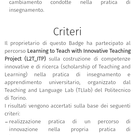
cambiamento condotte nella pratica di
Strategie di analisi del proprio contesto di
insegnamento.
insegnamento apprendimento;
Costruzione di un progetto di innovazione e
Criteri
autovalutazione della propria pratica didattica
con feedback formale da parte degli studenti;
Il proprietario di questo Badge ha partecipato al
Identificazione di obiettivi, metodi, strumenti di
percorso
Learning to Teach with Innovative Teaching
intervento didattico innovativo;
Project (L2T_ITP)
sulla costruzione di competenze
Conduzione e governo di itinerari di
innovative e di ricerca (scholarship of Teaching and
innovazione delle proprie pratiche di
Learning) nella pratica di insegnamento e
insegnamento apprendimento;
apprendimento universitario, organizzato dal
Adozione di strumenti di analisi per
Teaching and Language Lab (TLlab) del Politecnico
l’acquisizione di evidenze utili alla riflessione
di Torino.
sulla didattica condotta nella propria classe;
I risultati vengono accertati sulla base dei seguenti
Elaborazione di materiali di documentazione e
criteri:
analisi per l’indagine, la comprensione e la
realizzazione pratica di un percorso di
comunicazione scientifica dei propri interventi
innovazione nella propria pratica di
didattici innovativi.