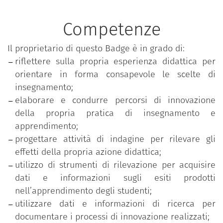
scientificamente condotte all’interno del proprio
contesto di insegnamento. L’adesione al progetto
Competenze
richiede la frequenza preliminare di un percorso di
formazione teorico-pratico Learning to Teach (L2T)
Il proprietario di questo Badge è in grado di:
per la costruzione di competenze di base
riflettere sulla propria esperienza didattica per
all’insegnamento universitario focalizzato su
orientare in forma consapevole le scelte di
modelli learner centered sviluppato all’interno di
insegnamento;
comunità professionali interdisciplinari. L’attività di
elaborare e condurre percorsi di innovazione
progetto si struttura attraverso la realizzazione di
della propria pratica di insegnamento e
esperienze innovative, condotte con logiche di
apprendimento;
ricerca, in grado di far emergere evidenze
progettare attività di indagine per rilevare gli
empiriche per la riflessione e la valutazione della
effetti della propria azione didattica;
propria pratica didattica e funzionali anche alla
utilizzo di strumenti di rilevazione per acquisire
predisposizione di prodotti di ricerca da pubblicare
dati e informazioni sugli esiti prodotti
e diffondere nelle comunità scientifiche e
nell’apprendimento degli studenti;
professionali.
utilizzare dati e informazioni di ricerca per
documentare i processi di innovazione realizzati;
Ogni esperienza innovativa è realizzata dai