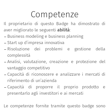
imprenditoriali; lavorare nel contesto di uno spazio
di coworking dedicato ed esclusivo; avere a
Competenze
disposizione dei mentor in grado di supportare il
progetto e la crescita professionale da punti di vista
Il proprietario di questo Badge ha dimostrato di
multidisciplinari; ricevere supporto per la creazione
aver migliorato le seguenti
abilità
:
di nuova impresa innovativa e lo start up aziendale;
Business modeling e business planning
avere a disposizione strumenti innovativi - tra i
Start up d’impresa innovativa
quali una fablab didattico - e imparare a gestire la
Risoluzione dei problemi e gestione della
“cassetta degli attrezzi” del nuovo millennio.
complessità
Analisi, valutazione, creazione e protezione del
vantaggio competitivo
Capacità di riconoscere e analizzare i mercati di
riferimento di un’azienda
Capacità di proporre il proprio prodotto e
presentarlo agli investitori e ai mercati
Le competenze fornite tramite questo badge sono