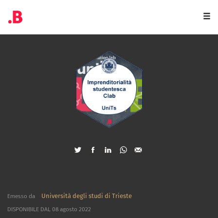
Togg
navi
Università degli studi di Trieste
Emesso da
DISPONIBILE DAL 08 agosto 2022