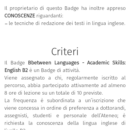
e formale);
Il proprietario di questo Badge ha inoltre appreso
approfondimento lessicale per mezzo di
CONOSCENZE
riguardanti:
letture mirate;
le tecniche di redazione dei testi in lingua inglese.
scrittura di documenti accademici e
professionali;
studio dei documenti professionali più
frequenti nel mondo del lavoro.
Criteri
Il Badge
Bbetween Languages - Academic Skills:
English B2
è un Badge di attività.
Viene assegnato a chi, regolarmente iscritto al
percorso, abbia partecipato attivamente ad almeno
8 ore di lezione su un totale di 10 previste.
La frequenza è subordinata a un’iscrizione che
viene concessa in ordine di preferenza a dottorandi,
assegnisti, studenti e personale dell’Ateneo; è
richiesta la conoscenza della lingua inglese di