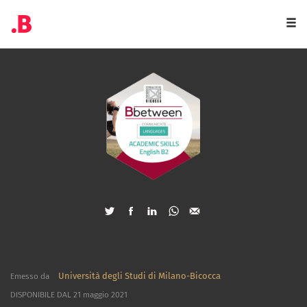
Togg
navi
Università degli Studi di Milano-Bicocca
Emesso da
DISPONIBILE DAL 21 maggio 2021