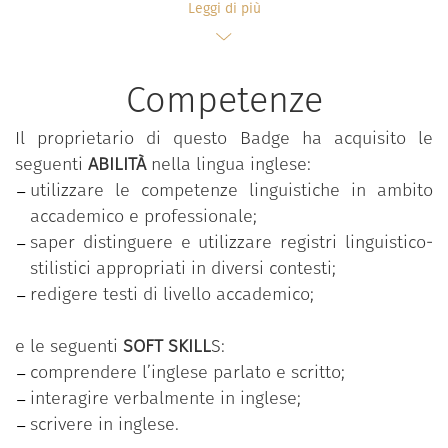
Leggi di più
è rivolto a chi possieda competenze linguistiche di
livello B2 e prevede lezioni di:
Academic reading;
Competenze
Academic listening;
Academic writing;
Il proprietario di questo Badge ha acquisito le
Academic speech;
seguenti
ABILITÀ
nella lingua inglese:
utilizzare le competenze linguistiche in ambito
accademico e professionale;
durante le quali vengono apprese le tecniche di
saper distinguere e utilizzare registri linguistico-
redazione dei testi in lingua inglese attraverso le
stilistici appropriati in diversi contesti;
seguenti attività:
redigere testi di livello accademico;
utilizzo delle competenze linguistiche (ascolto,
e le seguenti
SOFT SKILL
S:
lettura, scrittura, parlato) nell’ambito
comprendere l’inglese parlato e scritto;
accademico e professionale;
interagire verbalmente in inglese;
apprendimento dell’uso del registro
scrivere in inglese.
linguistico-stilistico appropriato (semi-formale