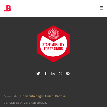
Togg
navi
Università degli Studi di Padova
Emesso da
DISPONIBILE DAL 21 dicembre 2020