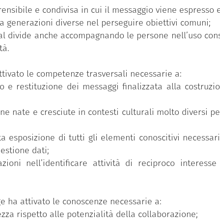
nsibile e condivisa in cui il messaggio viene espresso 
re il completamento del livello 3, ottenuto grazie alla 
 generazioni diverse nel perseguire obiettivi comuni;
r 65, che permette ai partecipanti di acquisire il titolo 
ital divide anche accompagnando le persone nell’uso cons
tà.
pecifico, l’acquisizione delle conoscenze, competenze e
anali e strumenti diversi al fine di raggiungere obiettiv
ttivato le competenze trasversali necessarie a:
e che possono facilitare l’avvicinamento tra le diverse ge
o e restituzione dei messaggi finalizzata alla costruz
 sono facoltativi.
nate e cresciute in contesti culturali molto diversi per 
ta esposizione di tutti gli elementi conoscitivi necessa
estione dati;
oni nell’identificare attività di reciproco interesse
ge ha attivato le conoscenze necessarie a:
za rispetto alle potenzialità della collaborazione;