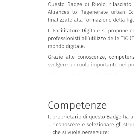
Questo Badge di Ruolo, rilasciato 
Alliances to Regenerate urban Eco
finalizzato alla formazione della figu
Il Facilitatore Digitale si propone 
professionisti all’utilizzo delle TI
mondo digitale.
Grazie alle conoscenze, competenze
svolgere un ruolo importante nei pr
Considerata la complessità del perco
teoria alla pratica, fino al coinvolgi
livello 1: acquisizione di conos
livello 2: conseguimento di co
Competenze
livello 3: acquisizione di comp
Il proprietario di questo Badge ha 
all’interno di gruppi;
riconoscere e selezionare gli stru
livello 4: valorizzazione delle
che si vuole perseguire;
sociali reali attraverso la part