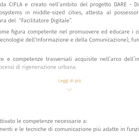
da CIFLA e creato nell’ambito del progetto DARE - Di
systems in middle-sized cities, attesta al possesso
ra del “Facilitatore Digitale”.
come figura competente nel promuovere ed educare i citta
C (Tecnologie dell’Informazione e della Comunicazione), fu
 e competenze trasversali acquisite nell’arco dell’i
ocessi di rigenerazione urbana.
rso formativo, questo è stato suddiviso in 4 livelli costr
Leggi di più
mento attivo:
cenze;
mpetenze utilizzando le conoscenze acquisite;
etenze tematiche e competenze trasversali finalizzate all
attivato le competenze necessarie a:
menti e le tecniche di comunicazione più adatte in funzi
 competenze acquisite e ottenimento di competenze trasver
ecipazione ad Azioni Pilota.