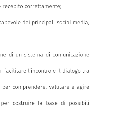
e recepito correttamente;
partecipazione al Training rivolto al
di “Facilitatore Digitale - Livello 3,
apevole dei principali social media,
 competenze trasversali necessarie a
i (anche formativi) condivisi, ponendo
nerazioni.
ione di un sistema di comunicazione
facilitare l’incontro e il dialogo tra
ri per comprendere, valutare e agire
 per costruire la base di possibili