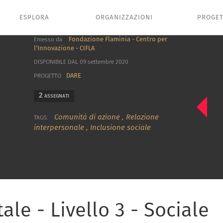
ESPLORA
ORGANIZZAZIONI
PROGET
Fondazione Flaminia - Centro per
Emesso da
l’Innovazione - CIFLA
DISPONIBILE DAL 09 settembre 2020
DARE
PROGETTO
2
ASSEGNATI
Comunità di azione
,
Relazione
TAGS:
interpersonale
,
Inclusione sociale
tale - Livello 3 - Sociale