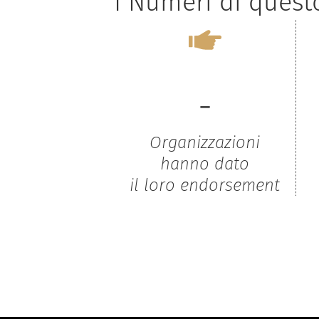
I Numeri di ques
-
Organizzazioni
hanno dato
il loro endorsement