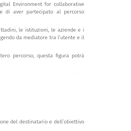
gital Environment for collaborative
re di aver partecipato al percorso
dini, le istituzioni, le aziende e i
ngendo da mediatore tra l’utente e il
ntero percorso, questa figura potrà
uiti in una logica incrementale dalla
a facilitazione della collaborazione
one del destinatario e dell’obiettivo
sali di facilitazione in contesti