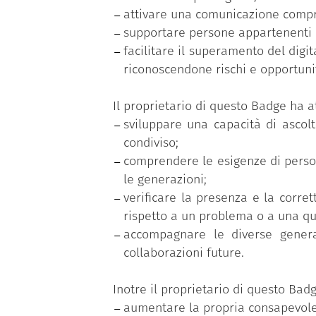
attivare una comunicazione compre
Questo badge attesta al suo possesso
supportare persone appartenenti a
Target Group Cittadini under 16 e ove
facilitare il superamento del dig
Domino Sociale”.
riconoscendone rischi e opportuni
Il Dominio Sociale attesta, nello s
selezionare e utilizzare linguaggi, c
Il proprietario di questo Badge ha a
un’attenzione specifica alle pratich
sviluppare una capacità di ascolt
condiviso;
All’interno del Progetto i livelli 3 e 4
comprendere le esigenze di persone 
le generazioni;
verificare la presenza e la corret
rispetto a un problema o a una qu
accompagnare le diverse generazi
collaborazioni future.
Inotre il proprietario di questo Bad
aumentare la propria consapevolez