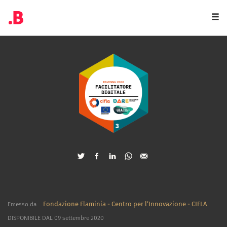
Togg
navi
Fondazione Flaminia - Centro per l’Innovazione - CIFLA
Emesso da
DISPONIBILE DAL 09 settembre 2020