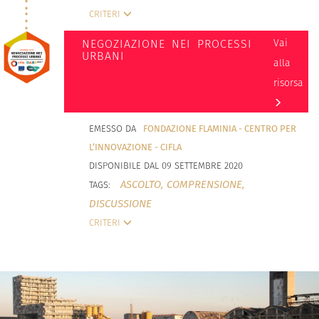
CRITERI
NEGOZIAZIONE NEI PROCESSI
Vai
URBANI
alla
risorsa
EMESSO DA
FONDAZIONE FLAMINIA - CENTRO PER
L’INNOVAZIONE - CIFLA
DISPONIBILE DAL 09 SETTEMBRE 2020
ASCOLTO,
COMPRENSIONE,
TAGS:
DISCUSSIONE
CRITERI