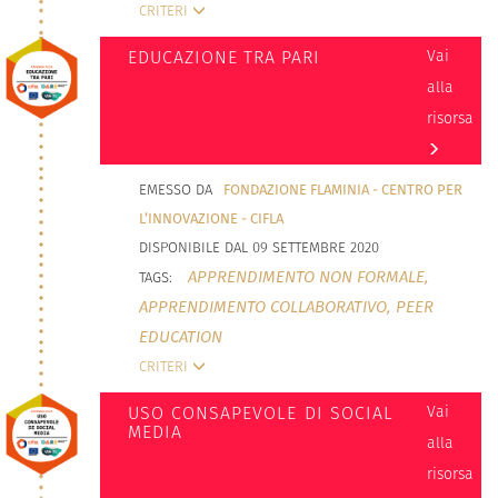
CRITERI
EDUCAZIONE TRA PARI
Vai
alla
risorsa
EMESSO DA
FONDAZIONE FLAMINIA - CENTRO PER
L’INNOVAZIONE - CIFLA
DISPONIBILE DAL 09 SETTEMBRE 2020
APPRENDIMENTO NON FORMALE,
TAGS:
APPRENDIMENTO COLLABORATIVO,
PEER
EDUCATION
CRITERI
USO CONSAPEVOLE DI SOCIAL
Vai
MEDIA
alla
risorsa