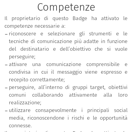
e il mondo digitale.
Competenze
Grazie alle conoscenze, competenze e competenze
Il proprietario di questo Badge ha attivato le
trasversali acquisite nell’arco dell’intero percorso,
competenze necessarie a:
questa figura potrà svolgere un ruolo importante
riconoscere e selezionare gli strumenti e le
nei processi di rigenerazione urbana.
tecniche di comunicazione più adatte in funzione
Considerata la complessità del percorso formativo,
del destinatario e dell’obiettivo che si vuole
questo è stato suddiviso in 4 livelli costruiti in una
perseguire;
logica incrementale dalla teoria alla pratica, fino al
attivare una comunicazione comprensibile e
coinvolgimento attivo:
condivisa in cui il messaggio viene espresso e
recepito correttamente;
livello 1: acquisizione di conoscenze;
perseguire, all’interno di gruppi target, obiettivi
livello 2: conseguimento di competenze
comuni collaborando attivamente alla loro
utilizzando le conoscenze acquisite;
realizzazione;
livello 3: acquisizione di competenze tematiche
utilizzare consapevolmente i principali social
e competenze trasversali finalizzate alla
media, riconoscendone i rischi e le opportunità
facilitazione della collaborazione all’interno di
connesse.
gruppi;