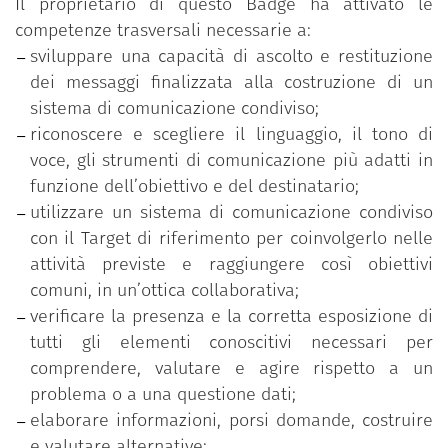
Il proprietario di questo Badge ha attivato le
livello 4: valorizzazione delle competenze
competenze trasversali necessarie a:
acquisite e ottenimento di competenze
sviluppare una capacità di ascolto e restituzione
trasversali di facilitazione in contesti sociali
dei messaggi finalizzata alla costruzione di un
reali attraverso la partecipazione ad Azioni
sistema di comunicazione condiviso;
Pilota.
riconoscere e scegliere il linguaggio, il tono di
voce, gli strumenti di comunicazione più adatti in
Questo badge attesta al suo possessore il
funzione dell’obiettivo e del destinatario;
completamento del livello 3, ottenuto grazie alla
utilizzare un sistema di comunicazione condiviso
partecipazione ad uno dei Training rivolti ai Target
con il Target di riferimento per coinvolgerlo nelle
Groups, così da acquisire, ottenendo il titolo di
attività previste e raggiungere così obiettivi
“Facilitatore Digitale - Livello 3”, conoscenze,
comuni, in un’ottica collaborativa;
competenze e competenze trasversali necessarie a
verificare la presenza e la corretta esposizione di
comprendere, selezionare e utilizzare linguaggi,
tutti gli elementi conoscitivi necessari per
canali e strumenti diversi al fine di raggiungere
comprendere, valutare e agire rispetto a un
obiettivi (anche formativi) condivisi.
problema o a una questione dati;
elaborare informazioni, porsi domande, costruire
All’interno del Progetto i livelli 3 e 4 sono facoltativi.
e valutare alternative;