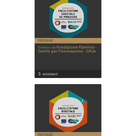
PATHWAY
Fondazione Flaminia -
Emesso da
Centro per l’Innovazione - CIFLA
3
ASSEGNATI
PATHWAY