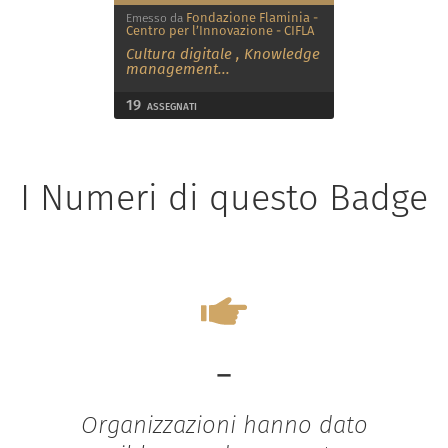
Fondazione Flaminia -
Emesso da
Centro per l’Innovazione - CIFLA
Cultura digitale
,
Knowledge
management
...
19
ASSEGNATI
I Numeri di questo Badge
-
Organizzazioni hanno dato