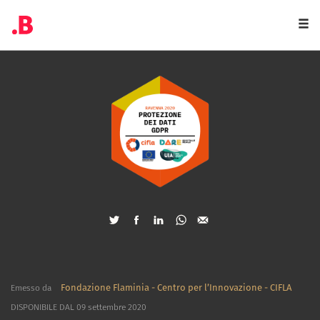
Togg
navi
Fondazione Flaminia - Centro per l’Innovazione - CIFLA
Emesso da
DISPONIBILE DAL 09 settembre 2020