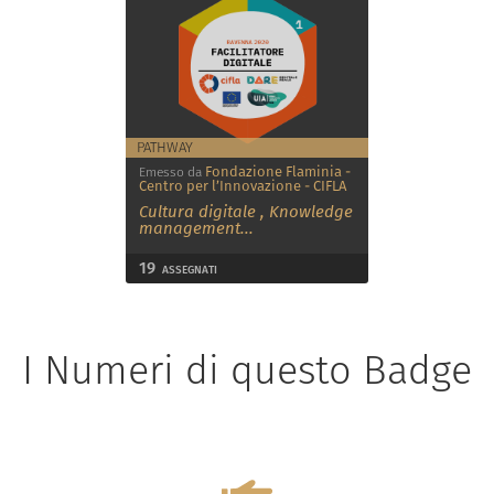
PATHWAY
Fondazione Flaminia -
Emesso da
Centro per l’Innovazione - CIFLA
Cultura digitale
,
Knowledge
management
...
19
ASSEGNATI
I Numeri di questo Badge