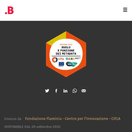
Togg
navi
Fondazione Flaminia - Centro per l’Innovazione - CIFLA
Emesso da
DISPONIBILE DAL 09 settembre 2020