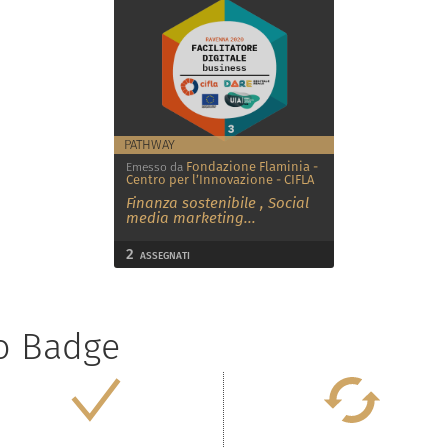
PATHWAY
Fondazione Flaminia -
Emesso da
Centro per l’Innovazione - CIFLA
Finanza sostenibile
,
Social
media marketing
...
2
ASSEGNATI
to Badge