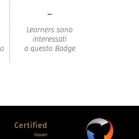
-
Learners sono
interessati
to
a questo Badge
Certified
Issuer