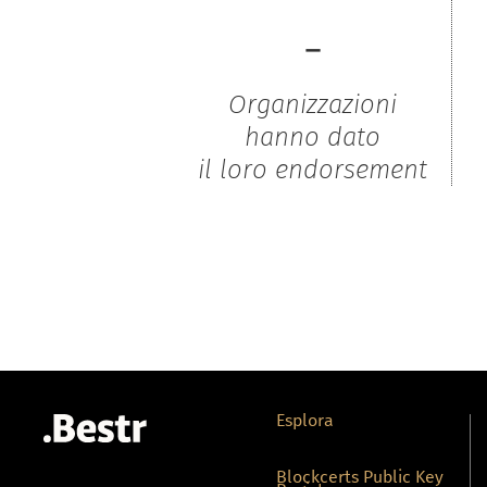
-
Organizzazioni
hanno dato
il loro endorsement
Esplora
Blockcerts Public Key