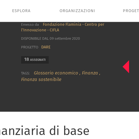
ESPLORA
ORGANIZZAZIONI
PROGET
Fondazione Flaminia - Centro per
Emesso da
l’Innovazione - CIFLA
DISPONIBILE DAL 09 settembre 2020
DARE
PROGETTO
18
ASSEGNATI
Glossario economico
,
Finanza
,
TAGS:
Finanza sostenibile
nanziaria di base