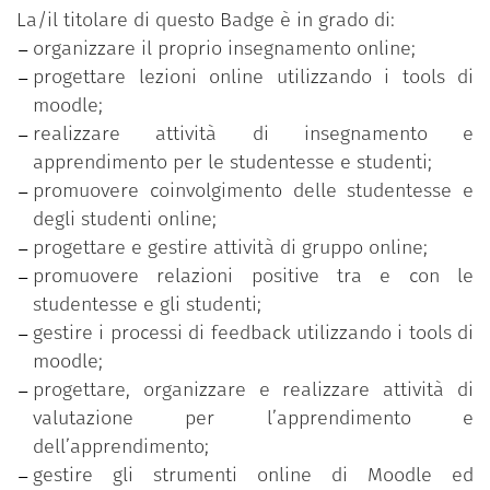
supportarsi vicendevolmente nelle pratiche di
La/il titolare di questo Badge è in grado di:
insegnamento:
organizzare il proprio insegnamento online;
sperimentando e scoprendo insieme nuove
progettare lezioni online utilizzando i tools di
strategie di didattiche online per coinvolgere
moodle;
le studentesse e gli studenti ed incoraggiarle/i
realizzare attività di insegnamento e
a partecipare in modo attivo e consapevole
apprendimento per le studentesse e studenti;
alle attività didattiche;
promuovere coinvolgimento delle studentesse e
de-privatizzando lentamente i propri
degli studenti online;
insegnamenti;
progettare e gestire attività di gruppo online;
incrementando progressivamente la
promuovere relazioni positive tra e con le
numerosità del FLC mediante il coinvolgimento
studentesse e gli studenti;
di altre colleghe e di altri colleghi.
gestire i processi di feedback utilizzando i tools di
moodle;
progettare, organizzare e realizzare attività di
valutazione per l’apprendimento e
dell’apprendimento;
gestire gli strumenti online di Moodle ed