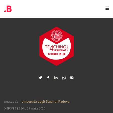
Togg
navi
Università degli Studi di Padova
Emesso da
DISPONIBILE DAL 29 aprile 2020