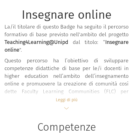
Insegnare online
La/il titolare di questo Badge ha seguito il percorso
formativo di base previsto nell'ambito del progetto
Teaching4Learning@Unipd
dal titolo: “
Insegnare
online
".
Questo percorso ha l’obiettivo di sviluppare
competenze didattiche di base per le/i docenti in
higher education nell’ambito dell’insegnamento
online e promuovere la creazione di comunità così
dette Faculty Learning Communities (FLC) per
condividere esperienze di buone prassi di
Leggi di più
insegnamento online e di innovazione didattica.
Al termine del percorso formativo proposto, i
Competenze
componenti della FLC dovranno riuscire a