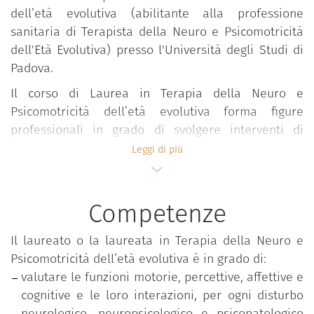
dell’età evolutiva (abilitante alla professione
sanitaria di Terapista della Neuro e Psicomotricità
dell'Età Evolutiva) presso l'Università degli Studi di
Padova.
Il corso di Laurea in Terapia della Neuro e
Psicomotricità dell’età evolutiva forma figure
professionali in grado di svolgere interventi di
prevenzione (nella duplice accezione di
Leggi di più
prevenzione di sviluppi atipici e prevenzione di
possibili processi di esclusione), terapia (favorendo
lo sviluppo di funzioni non ancora acquisite) e
Competenze
riabilitazione (mediante il recupero di funzioni
compromesse) nelle malattie neuropsichiatriche
Il laureato o la laureata in Terapia della Neuro e
infantili, operando in collaborazione con l'équipe
Psicomotricità dell’età evolutiva è in grado di:
multiprofessionale dell'area pediatrica. Inoltre, il
valutare le funzioni motorie, percettive, affettive e
corso forma professionisti e professioniste in grado
cognitive e le loro interazioni, per ogni disturbo
di adattare all'età del soggetto le terapie dei
neurologico, neuropsicologico e psicopatologico