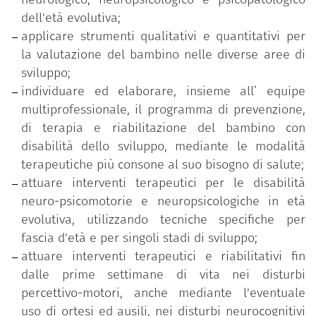
disturbi della percezione, motori, cognitivi e di
dell'età evolutiva;
interazione, secondo le diagnosi e le prescrizioni
applicare strumenti qualitativi e quantitativi per
mediche. Il corso prepara, infine, a valutare le
la valutazione del bambino nelle diverse aree di
relazioni tra funzioni affettive, cognitive e motorie
sviluppo;
dei disturbi neurologici, neuropsicologici e
individuare ed elaborare, insieme all’ equipe
psicopatologici dell'età evolutiva ed a collaborare
multiprofessionale, il programma di prevenzione,
con gli operatori scolastici per l'attuazione di un
di terapia e riabilitazione del bambino con
piano educativo individualizzato, utilizzando
disabilità dello sviluppo, mediante le modalità
tecniche specifiche per fascia d'età e per singoli
terapeutiche più consone al suo bisogno di salute;
stadi di sviluppo.
attuare interventi terapeutici per le disabilità
neuro-psicomotorie e neuropsicologiche in età
Chi consegue la laurea, può lavorare in strutture
evolutiva, utilizzando tecniche specifiche per
sanitarie, pubbliche o private, in regime di
fascia d'età e per singoli stadi di sviluppo;
dipendenza o libera professione, oltre a svolgere
attuare interventi terapeutici e riabilitativi fin
anche attività di studio, di didattica, di ricerca e di
dalle prime settimane di vita nei disturbi
formazione del personale di supporto.
percettivo-motori, anche mediante l'eventuale
Le lezioni sono tenute in italiano.
uso di ortesi ed ausili, nei disturbi neurocognitivi