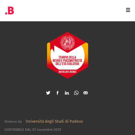
Togg
navi
Università degli Studi di Padova
Emesso da
DISPONIBILE DAL 07 novembre 2019