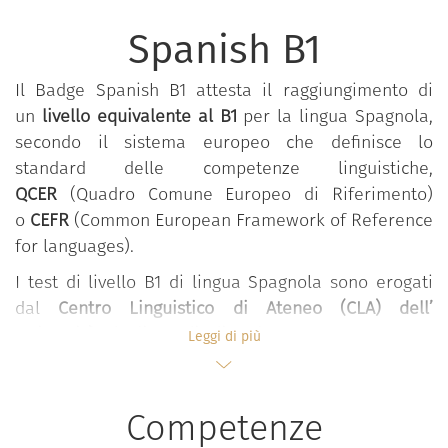
Spanish B1
Il Badge Spanish B1 attesta il raggiungimento di
un
livello equivalente al B1
per la lingua Spagnola,
secondo
il sistema europeo che definisce lo
standard delle competenze linguistiche,
QCER
(Quadro Comune Europeo di Riferimento)
o
CEFR
(Common European Framework of Reference
for languages).
I test di livello B1 di lingua Spagnola sono erogati
dal
Centro Linguistico di Ateneo (CLA) dell’
Università degli Studi di Palermo
e valutano le
Leggi di più
abilità di listening, reading e writing.
Per maggiori informazioni si rimanda alla pagina
Competenze
del
progetto
.