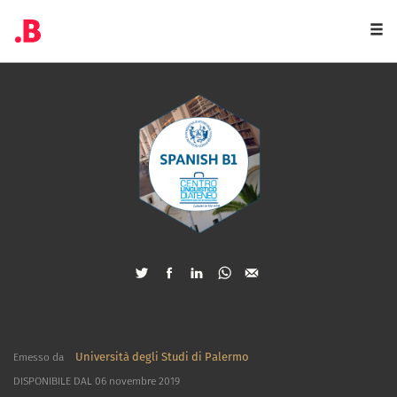
Togg
navi
Università degli Studi di Palermo
Emesso da
DISPONIBILE DAL 06 novembre 2019