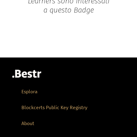
Learners sono interessati
a questo Badge
Esplora
Blockcerts Public Key Registry
About