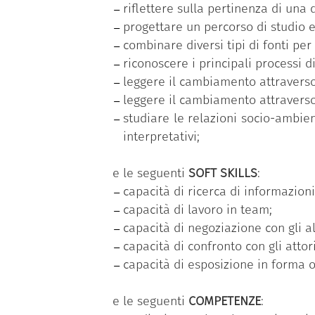
riflettere sulla pertinenza di una
specifica è dedicata agli aspetti ge
progettare un percorso di studio e
quadro più generale rappresentato d
combinare diversi tipi di fonti per
Il workshop
L’isola di Magoodhoo:
riconoscere i principali processi 
particolare per gli studenti impeg
leggere il cambiamento attraverso
applicare i modelli interpretativi t
leggere il cambiamento attraverso 
La durata del percorso è di 8 giorni
studiare le relazioni socio-ambien
parte dei partecipanti e la discussio
interpretativi;
Il programma delle attività è consul
e le seguenti
SOFT SKILLS
:
capacità di ricerca di informazioni 
capacità di lavoro in team;
capacità di negoziazione con gli a
capacità di confronto con gli attori
capacità di esposizione in forma or
e le seguenti
COMPETENZE
: