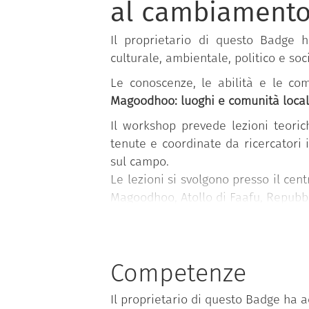
al cambiament
Il proprietario di questo Badge 
culturale, ambientale, politico e so
Le conoscenze, le abilità e le co
Magoodhoo: luoghi e comunità local
Il workshop prevede lezioni teoriche
tenute e coordinate da ricercatori i
sul campo.
Le lezioni si svolgono presso il ce
Magoodhoo, Atollo di Faafu, Repubbl
Il workshop è pensato come un percor
e antropologica, applicando diretta
Lo scopo principale del corso è la 
Competenze
in un contesto locale, con un focus
Il proprietario di questo Badge ha a
nuovo equilibrio di fronte al camb