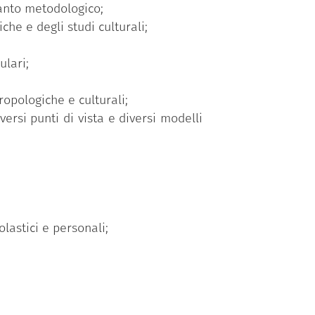
ianto metodologico;
 della comunità locale ospitante: nel
he e degli studi culturali;
ppresenta dunque un’occasione, in
ulari;
omprendere la contemporaneità e per
sul campo.
ropologiche e culturali;
rca, in italiano, svolto in gruppo da
ersi punti di vista e diversi modelli
enza alle attività.
lastici e personali;