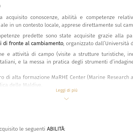
o
ha acquisito conoscenze, abilità e competenze relat
ciale in un contesto locale, apprese direttamente sul ca
mpetenze predette sono state acquisite grazie alla p
i di fronte al cambiamento
, organizzato dall’Università 
 e attività di campo (visite a strutture turistiche, inco
taliani, e la messa in pratica degli strumenti d’indagine 
ntro di alta formazione MaRHE Center (Marine Research 
ica delle Maldive.
Leggi di più
so di ricerca in cui i partecipanti hanno l’occasione di
mente sul campo, metodologie d’analisi e conoscenze acqu
lettura delle dinamiche di cambiamento culturale, ambie
 particolare sulle strategie di resilienza (ovvero la ca
cquisito le seguenti
ABILITÀ
:
iamento) che le comunità locali mettono in atto di fro