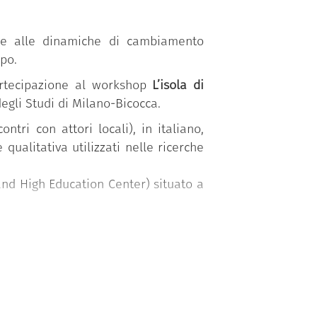
ive alle dinamiche di cambiamento
mpo.
artecipazione al workshop
L’isola di
degli Studi di Milano-Bicocca.
ntri con attori locali), in italiano,
qualitativa utilizzati nelle ricerche
and High Education Center) situato a
 misurarsi con la ricerca geografica
isite durante il corso di studi.
ntale, politico, economico e sociale
pacità di un sistema di ritrovare un
nte alle transizioni. Un’attenzione