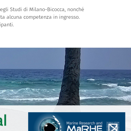
 degli Studi di Milano-Bicocca, nonché
ista alcuna competenza in ingresso.
ipanti.