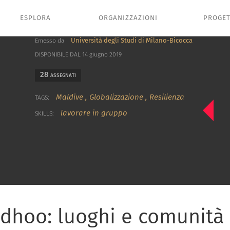
ESPLORA
ORGANIZZAZIONI
PROGET
Università degli Studi di Milano-Bicocca
Emesso da
DISPONIBILE DAL 14 giugno 2019
28
ASSEGNATI
Maldive
,
Globalizzazione
,
Resilienza
TAGS:
lavorare in gruppo
SKILLS:
dhoo: luoghi e comunità l