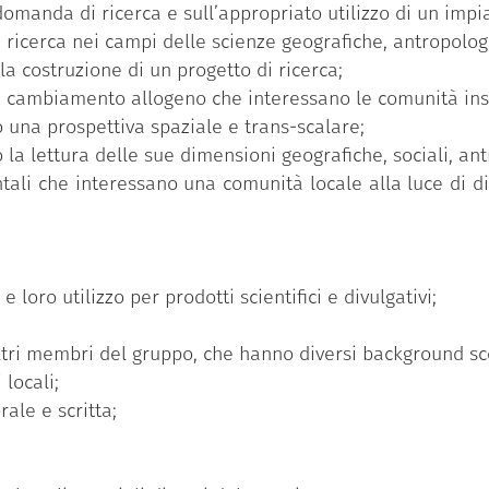
 domanda di ricerca e sull’appropriato utilizzo di un imp
ografici, culturali, religiosi, ambientali e antropologici
 ricerca nei campi delle scienze geografiche, antropologic
alla regione di riferimento.
 la costruzione di un progetto di ricerca;
 luoghi e comunità locali di fronte al cambiamento
ra
di cambiamento allogeno che interessano le comunità ins
nati in studi culturali e delle scienze sociali, per c
 una prospettiva spaziale e trans-scalare;
eorici allo studio di caso, sperimentando le competenze 
la lettura delle sue dimensioni geografiche, sociali, ant
. Al rientro è prevista la stesura di un rapporto di rice
tali che interessano una comunità locale alla luce di div
ne delle informazioni e dei dati raccolti durante la frequ
tabile
qui
.
e loro utilizzo per prodotti scientifici e divulgativi;
ltri membri del gruppo, che hanno diversi background sco
 locali;
ale e scritta;