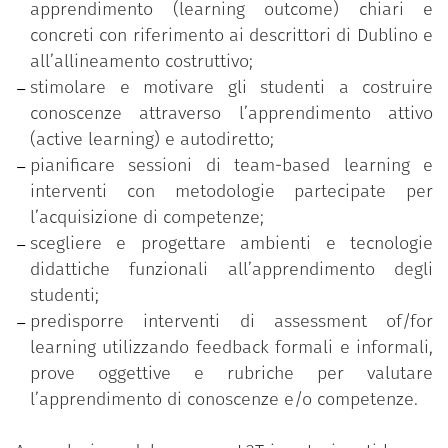
apprendimento (learning outcome) chiari e
Costruzione di un syllabus student centered;
concreti con riferimento ai descrittori di Dublino e
Metodologie e approcci di active learning;
all’allineamento costruttivo;
Team based learning;
stimolare e motivare gli studenti a costruire
Micro-teaching e feedback tra pari;
conoscenze attraverso l’apprendimento attivo
Tecnologie e ambienti per la didattica;
(active learning) e autodiretto;
Valutazione didattica;
pianificare sessioni di team-based learning e
Assessment of/for learning;
interventi con metodologie partecipate per
Prove oggettive e rubriche di valutazione.
l’acquisizione di competenze;
scegliere e progettare ambienti e tecnologie
didattiche funzionali all’apprendimento degli
studenti;
predisporre interventi di assessment of/for
learning utilizzando feedback formali e informali,
prove oggettive e rubriche per valutare
l’apprendimento di conoscenze e/o competenze.