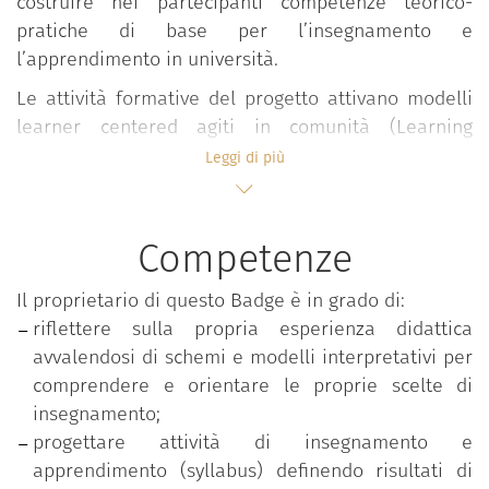
costruire nei partecipanti competenze teorico-
pratiche di base per l’insegnamento e
l’apprendimento in università.
Le attività formative del progetto attivano modelli
learner centered agiti in comunità (Learning
Community) all’interno dei quali, in forma
Leggi di più
interdisciplinare e partecipativa, si sviluppano
confronti, elaborazioni, riflessioni e condivisioni su
valori, approcci, esperienze e pratiche didattiche
Competenze
valorizzando l’apporto attivo degli studenti.
Il proprietario di questo Badge è in grado di:
Il percorso si snoda in ambienti flipped e si sviluppa
riflettere sulla propria esperienza didattica
in forma modulare attraverso seminari, lezioni e
avvalendosi di schemi e modelli interpretativi per
workshop condotti in co-teaching da docenti
comprendere e orientare le proprie scelte di
esperti.
insegnamento;
Le tematiche affrontate riguardano:
progettare attività di insegnamento e
apprendimento (syllabus) definendo risultati di
Progettazione della didattica;