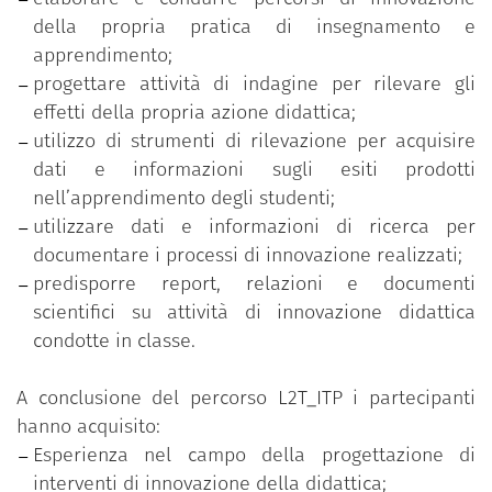
progetto si struttura attraverso la realizzazione di
della propria pratica di insegnamento e
esperienze innovative, condotte con logiche di
apprendimento;
ricerca, in grado di far emergere evidenze
progettare attività di indagine per rilevare gli
empiriche per la riflessione e la valutazione della
effetti della propria azione didattica;
propria pratica didattica e funzionali anche alla
utilizzo di strumenti di rilevazione per acquisire
predisposizione di prodotti di ricerca da pubblicare
dati e informazioni sugli esiti prodotti
e diffondere nelle comunità scientifiche e
nell’apprendimento degli studenti;
professionali.
utilizzare dati e informazioni di ricerca per
documentare i processi di innovazione realizzati;
Ogni esperienza innovativa è realizzata dai
predisporre report, relazioni e documenti
partecipanti avvalendosi di modelli di confronto e
scientifici su attività di innovazione didattica
supporto scientifico e professionale nelle fasi di
condotte in classe.
analisi della propria realtà di insegnamento, di
definizione e scelta di obiettivi, approcci, metodi,
A conclusione del percorso L2T_ITP i partecipanti
tecniche, strumenti e materiali e di individuazione
hanno acquisito:
dei tempi di attuazione e delle modalità di
Esperienza nel campo della progettazione di
valutazione. Il progetto offre parallelamente
interventi di innovazione della didattica;
itinerari e strumenti di indagine, ricerca e