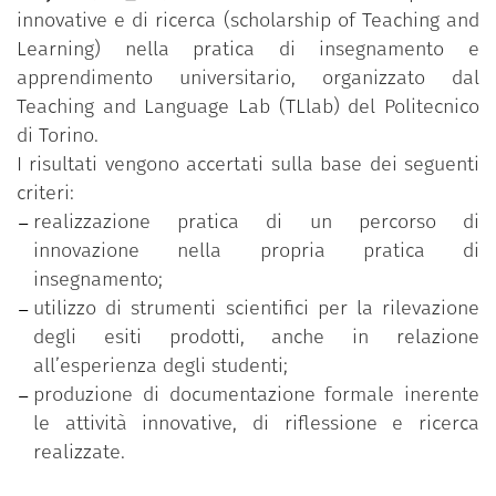
innovative e di ricerca (scholarship of Teaching and
innovazione delle proprie pratiche di
Learning) nella pratica di insegnamento e
insegnamento apprendimento;
apprendimento universitario, organizzato dal
Adozione di strumenti di analisi per
Teaching and Language Lab (TLlab) del Politecnico
l’acquisizione di evidenze utili alla riflessione
di Torino.
sulla didattica condotta nella propria classe;
I risultati vengono accertati sulla base dei seguenti
Elaborazione di materiali di documentazione e
criteri:
analisi per l’indagine, la comprensione e la
realizzazione pratica di un percorso di
comunicazione scientifica dei propri interventi
innovazione nella propria pratica di
didattici innovativi.
insegnamento;
utilizzo di strumenti scientifici per la rilevazione
degli esiti prodotti, anche in relazione
all’esperienza degli studenti;
produzione di documentazione formale inerente
le attività innovative, di riflessione e ricerca
realizzate.