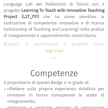
Language Lab del Politecnico di Torino con il
progetto
Learning To Teach with Innovative Teaching
Project (L2T_ITP)
che ha come obiettivo la
costruzione di competenze innovative e di ricerca
(scholarship of Teaching and Learning) nella pratica
di insegnamento e apprendimento universitario.
Rispetto ai partecipanti, il progetto punta
all’acquisizione di competenze riflessive,
Leggi di più
progettuali, metodologiche, valutative e di ricerca
scientificamente condotte all’interno del proprio
contesto di insegnamento. L’adesione al progetto
Competenze
richiede la frequenza preliminare di un percorso di
formazione teorico-pratico Learning to Teach (L2T)
Il proprietario di questo Badge è in grado di:
per la costruzione di competenze di base
riflettere sulla propria esperienza didattica per
all’insegnamento universitario focalizzato su
orientare in forma consapevole le scelte di
modelli learner centered sviluppato all’interno di
insegnamento;
comunità professionali interdisciplinari. L’attività di
elaborare e condurre percorsi di innovazione