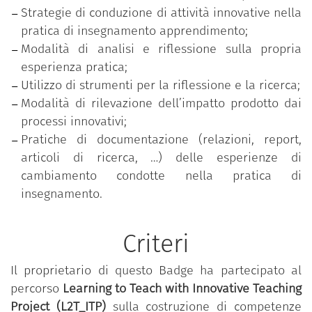
Strategie di conduzione di attività innovative nella
documentazione per l’acquisizione di dati,
pratica di insegnamento apprendimento;
informazioni ed evidenze volte a sostenere la
Modalità di analisi e riflessione sulla propria
valutazione e la riflessione finale su quanto
esperienza pratica;
concretizzato.
Utilizzo di strumenti per la riflessione e la ricerca;
Modalità di rilevazione dell’impatto prodotto dai
processi innovativi;
Le tematiche affrontate riguardano:
Pratiche di documentazione (relazioni, report,
Definizione di percorsi di innovazione della
articoli di ricerca, …) delle esperienze di
didattica in università;
cambiamento condotte nella pratica di
Strategie di analisi del proprio contesto di
insegnamento.
insegnamento apprendimento;
Costruzione di un progetto di innovazione e
Criteri
autovalutazione della propria pratica didattica
con feedback formale da parte degli studenti;
Il proprietario di questo Badge ha partecipato al
Identificazione di obiettivi, metodi, strumenti di
percorso
Learning to Teach with Innovative Teaching
intervento didattico innovativo;
Project (L2T_ITP)
sulla costruzione di competenze
Conduzione e governo di itinerari di