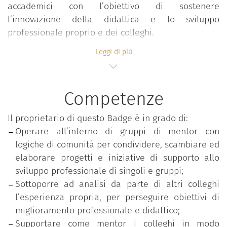
accademici con l’obiettivo di sostenere
l’innovazione della didattica e lo sviluppo
professionale proprio e dei colleghi.
Il progetto punta infatti a costruire nei partecipanti
Leggi di più
competenze volte ad accompagnare i colleghi
nell’accrescimento costante delle expertise
didattiche e professionali, operando in comunità
Competenze
che riflettono e condividono approcci, valori e
pratiche professionali innovative e facilitano il
Il proprietario di questo Badge è in grado di:
processo di affiliazione organizzativa. L’adesione
Operare all’interno di gruppi di mentor con
avviene attraverso una call di ateneo che seleziona
logiche di comunità per condividere, scambiare ed
gli aspiranti in base al possesso di titoli formativi e
elaborare progetti e iniziative di supporto allo
alla realizzazione di progetti didattici innovativi e di
sviluppo professionale di singoli e gruppi;
qualità.
Sottoporre ad analisi da parte di altri colleghi
l’esperienza propria, per perseguire obiettivi di
Il percorso progettuale richiede ai partecipanti un
miglioramento professionale e didattico;
impegno attivo su quattro fasi fra loro strettamente
Supportare come mentor i colleghi in modo