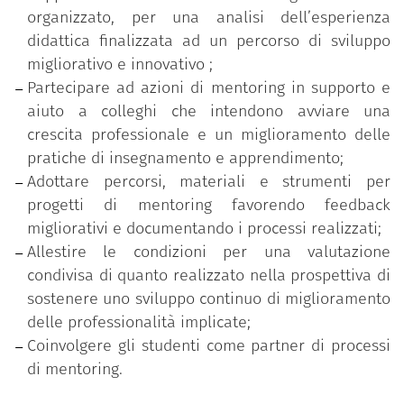
interconnesse:
organizzato, per una analisi dell’esperienza
una fase di formazione iniziale sulle tematiche
didattica finalizzata ad un percorso di sviluppo
del mentoring con interventi d’aula e workshop
migliorativo e innovativo ;
volti a sensibilizzare e preparare i partecipanti
Partecipare ad azioni di mentoring in supporto e
all’azione di supporto dei pari e di
aiuto a colleghi che intendono avviare una
accompagnamento allo sviluppo;
crescita professionale e un miglioramento delle
una fase sperimentazione attiva nella quale da
pratiche di insegnamento e apprendimento;
un lato si pratica sul campo il ruolo di mentor
Adottare percorsi, materiali e strumenti per
e mentee per una corretta interpretazione
progetti di mentoring favorendo feedback
delle dinamiche relazionali e dei processi di
migliorativi e documentando i processi realizzati;
accompagnamento e supporto, dall’altro lato si
Allestire le condizioni per una valutazione
valida l’impiego degli strumenti del mentoring
condivisa di quanto realizzato nella prospettiva di
(accordo etico, peer-observation, relazione fra
sostenere uno sviluppo continuo di miglioramento
pari, coinvolgimento degli studenti, utilizzo di
delle professionalità implicate;
procedure e dispositivi di analisi, …);
Coinvolgere gli studenti come partner di processi
una fase di supervisione come spazio di
di mentoring.
rielaborazione personale e di gruppo utile per