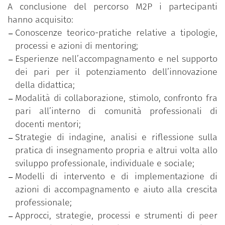
rafforzare i livelli di consapevolezza in merito
A conclusione del percorso M2P i partecipanti
agli approcci relazionali, ai valori e alle
hanno acquisito:
pratiche adottate;
Conoscenze teorico-pratiche relative a tipologie,
una fase di valutazione del progetto diretta a
processi e azioni di mentoring;
individuare aspetti positivi e critici
Esperienze nell’accompagnamento e nel supporto
dell’esperienza, in vista di possibili
dei pari per il potenziamento dell’innovazione
miglioramenti e per azioni di sviluppo
della didattica;
implementale del mentoring nel contesto
Modalità di collaborazione, stimolo, confronto fra
dell’ateneo.
pari all’interno di comunità professionali di
docenti mentori;
Strategie di indagine, analisi e riflessione sulla
pratica di insegnamento propria e altrui volta allo
sviluppo professionale, individuale e sociale;
Modelli di intervento e di implementazione di
azioni di accompagnamento e aiuto alla crescita
professionale;
Approcci, strategie, processi e strumenti di peer