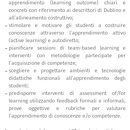
apprendimento (learning outcome) chiari e
Costruzione di un syllabus student centered;
concreti con riferimento ai descrittori di Dublino e
Metodologie e approcci di active learning;
all’allineamento costruttivo;
Team based learning;
stimolare e motivare gli studenti a costruire
Micro-teaching e feedback tra pari;
conoscenze attraverso l’apprendimento attivo
Tecnologie e ambienti per la didattica;
(active learning) e autodiretto;
Valutazione didattica;
pianificare sessioni di team-based learning e
Assessment of/for learning;
interventi con metodologie partecipate per
Prove oggettive e rubriche di valutazione.
l’acquisizione di competenze;
scegliere e progettare ambienti e tecnologie
didattiche funzionali all’apprendimento degli
studenti;
predisporre interventi di assessment of/for
learning utilizzando feedback formali e informali,
prove oggettive e rubriche per valutare
l’apprendimento di conoscenze e/o competenze.