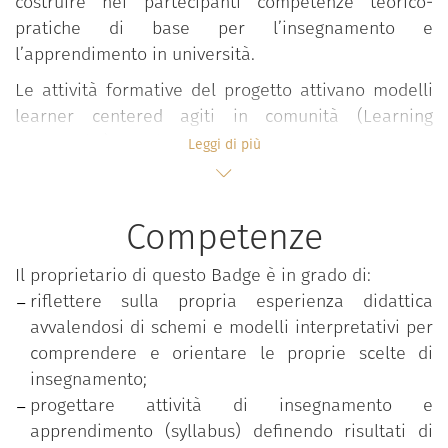
costruire nei partecipanti competenze teorico-
pratiche di base per l’insegnamento e
l’apprendimento in università.
Le attività formative del progetto attivano modelli
learner centered agiti in comunità (Learning
Community) all’interno dei quali, in forma
Leggi di più
interdisciplinare e partecipativa, si sviluppano
confronti, elaborazioni, riflessioni e condivisioni su
valori, approcci, esperienze e pratiche didattiche
Competenze
valorizzando l’apporto attivo degli studenti.
Il proprietario di questo Badge è in grado di:
Il percorso si snoda in ambienti flipped e si sviluppa
riflettere sulla propria esperienza didattica
in forma modulare attraverso seminari, lezioni e
avvalendosi di schemi e modelli interpretativi per
workshop condotti in co-teaching da docenti
comprendere e orientare le proprie scelte di
esperti.
insegnamento;
Le tematiche affrontate riguardano:
progettare attività di insegnamento e
apprendimento (syllabus) definendo risultati di
Progettazione della didattica;