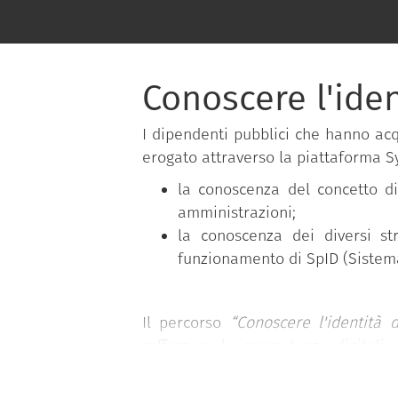
Conoscere l'iden
I dipendenti pubblici che hanno ac
erogato attraverso la piattaforma Sy
la conoscenza del concetto di 
amministrazioni;
la conoscenza dei diversi st
funzionamento di SpID (Sistema 
Il percorso
“Conoscere l'identità 
rafforzare le competenze digitali 
cambiamento e all’innovazione ne
Dipartimento della funzione pubblica