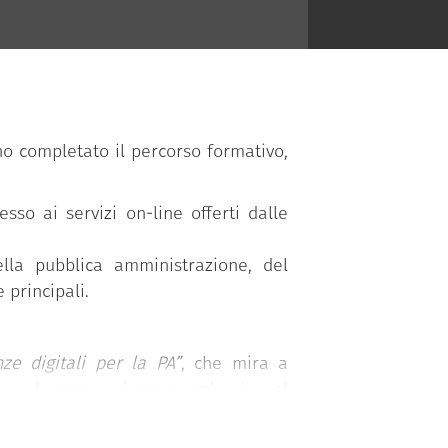
 completato il percorso formativo,
sso ai servizi on-line offerti dalle
ella pubblica amministrazione, del
 principali.
e digitali per la PA”
, che mira a
scere la propensione complessiva al
 a disposizione gratuitamente dal