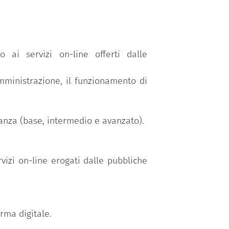
 competenze organizzate in 5 aree
enze/abilità raggruppate secondo tre
o ai servizi on-line offerti dalle
e digitali per la PA”
.
o personalizzato in funzione della
amministrazione, il funzionamento di
il test di verifica delle competenze
onanza (base, intermedio e avanzato).
vizi on-line erogati dalle pubbliche
irma digitale.