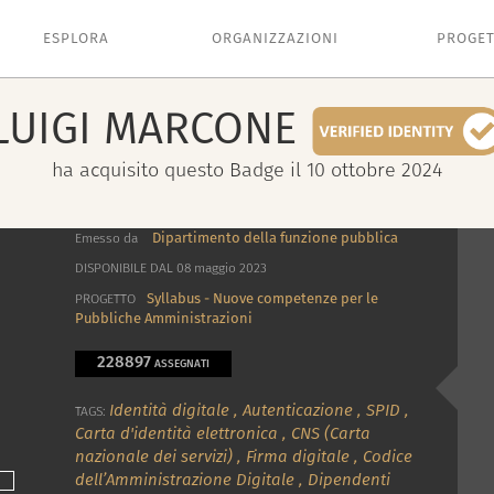
ESPLORA
ORGANIZZAZIONI
PROGET
LUIGI
MARCONE
ha acquisito questo Badge il 10 ottobre 2024
Dipartimento della funzione pubblica
Emesso da
DISPONIBILE DAL 08 maggio 2023
Syllabus - Nuove competenze per le
PROGETTO
Pubbliche Amministrazioni
228897
ASSEGNATI
Identità digitale
,
Autenticazione
,
SPID
,
TAGS:
Carta d'identità elettronica
,
CNS (Carta
nazionale dei servizi)
,
Firma digitale
,
Codice
dell’Amministrazione Digitale
,
Dipendenti