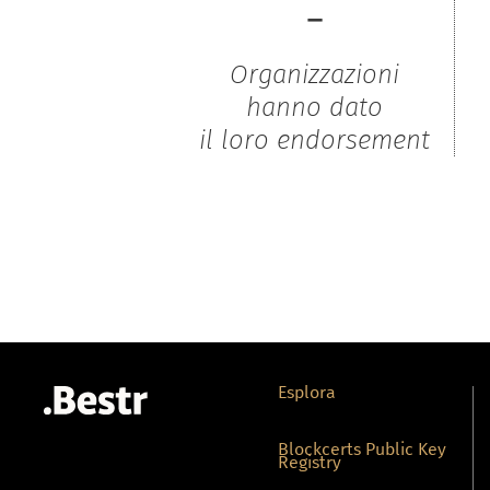
-
Organizzazioni
hanno dato
il loro endorsement
Esplora
Blockcerts Public Key
Registry