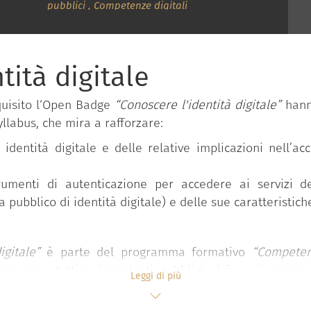
pubblici
,
Competenze digitali
tità digitale
quisito l‘Open Badge
“Conoscere l'identità digitale”
hanno
llabus, che mira a rafforzare:
identità digitale e delle relative implicazioni nell’acce
rumenti di autenticazione per accedere ai servizi d
pubblico di identità digitale) e delle sue caratteristiche
digitale”
è parte del programma formativo
“Competenz
comuni a tutti i dipendenti pubblici al fine di accre
Leggi di più
lla pubblica amministrazione. Il programma è messo
 della Presidenza del Consiglio dei ministri.