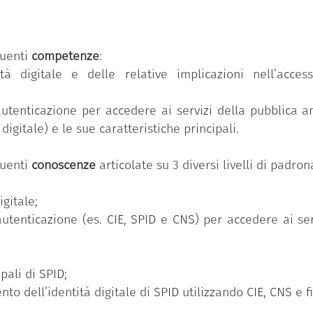
 “Competenze digitali per la PA”
che si compone di 11
ua volta, si articola in un numero variabile di conosc
guenti
competenze
:
dio e avanzato).
tà digitale e delle relative implicazioni nell’access
 delle 11 competenze previste nel programma
“Competenz
seguito il Badge ha partecipato al percorso formativ
autenticazione per accedere ai servizi della pubblica 
o di competenze individuale ed ha superato con successo 
digitale) e le sue caratteristiche principali.
ronanza più elevato (avanzato).
guenti
conoscenze
articolate su 3 diversi livelli di padr
igitale;
autenticazione (es. CIE, SPID e CNS) per accedere ai ser
pali di SPID;
o dell’identità digitale di SPID utilizzando CIE, CNS e f