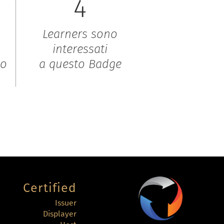
4
Learners sono
interessati
to
a questo Badge
Certified
Issuer
Displayer