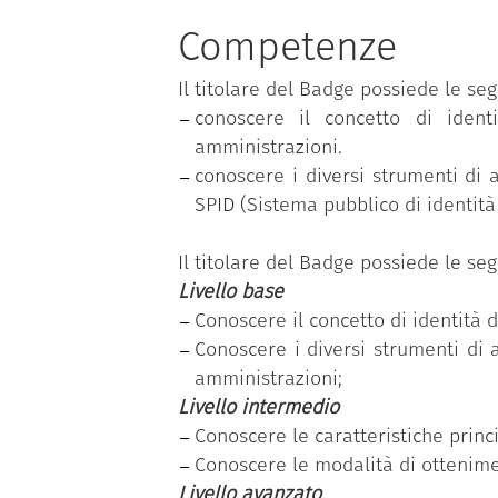
Il programma si basa sul
Syllabus
Competenze
tematiche; ciascuna competenza, a s
Il titolare del Badge possiede le se
livelli di padronanza (base, interme
conoscere il concetto di identi
“Conoscere l'identità digitale”
è una
amministrazioni.
Il dipendente pubblico che ha con
conoscere i diversi strumenti di 
rilevazione dell’effettivo fabbisogn
SPID (Sistema pubblico di identità 
acquisite, relativo al livello di pad
Il titolare del Badge possiede le se
Livello base
Conoscere il concetto di identità d
Conoscere i diversi strumenti di 
amministrazioni;
Livello intermedio
Conoscere le caratteristiche princi
Conoscere le modalità di otteniment
Livello avanzato