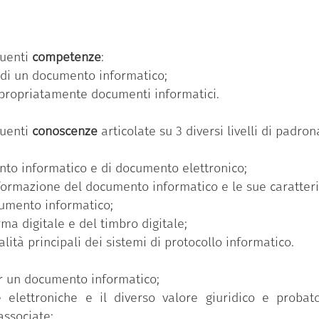
ua volta, si articola in un numero variabile di conosc
dio e avanzato).
menti informatici”
è una delle 11 competenze previste
guenti
competenze
:
à di un documento informatico;
seguito il Badge ha partecipato al percorso formativ
ppropriatamente documenti informatici.
o di competenze individuale ed ha superato con successo 
ronanza più elevato (avanzato).
guenti
conoscenze
articolate su 3 diversi livelli di padr
ento informatico e di documento elettronico;
formazione del documento informatico e le sue caratteri
cumento informatico;
rma digitale e del timbro digitale;
lità principali dei sistemi di protocollo informatico.
er un documento informatico;
e elettroniche e il diverso valore giuridico e probat
associate;