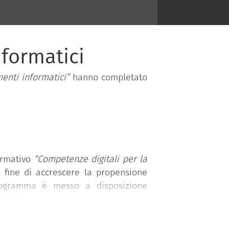
nformatici
enti informatici”
hanno completato
ormativo
“Competenze digitali per la
l fine di accrescere la propensione
programma è messo a disposizione
nistri.
 competenze organizzate in 5 aree