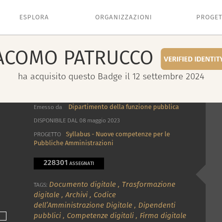
ESPLORA
ORGANIZZAZIONI
PROGET
ACOMO
PATRUCCO
ha acquisito questo Badge il 12 settembre 2024
Dipartimento della funzione pubblica
Emesso da
DISPONIBILE DAL 08 maggio 2023
Syllabus - Nuove competenze per le
PROGETTO
Pubbliche Amministrazioni
228301
ASSEGNATI
Documento digitale
,
Trasformazione
TAGS:
digitale
,
Archivi
,
Codice
dell’Amministrazione Digitale
,
Dipendenti
pubblici
,
Competenze digitali
,
Firma digitale