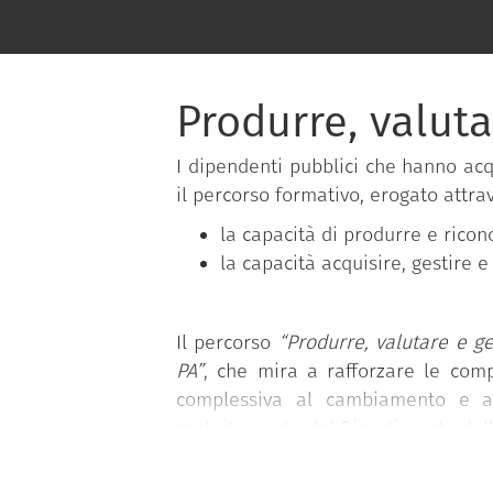
Produrre, valut
I dipendenti pubblici che hanno ac
il percorso formativo, erogato attra
la capacità di produrre e ricon
la capacità acquisire, gestire
Il percorso
“Produrre, valutare e ge
PA”
, che mira a rafforzare le comp
complessiva al cambiamento e al
gratuitamente dal Dipartimento della
Il programma si basa sul
Syllabus