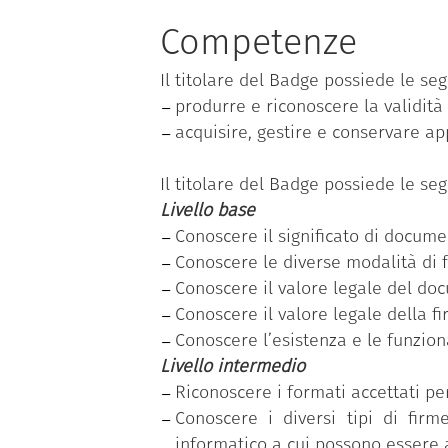
tematiche; ciascuna competenza, a s
livelli di padronanza (base, interme
Competenze
“Produrre, valutare e gestire docu
Il titolare del Badge possiede le se
per la PA”
.
produrre e riconoscere la validit
Il dipendente pubblico che ha con
acquisire, gestire e conservare a
rilevazione dell’effettivo fabbisogn
acquisite, relativo al livello di pad
Il titolare del Badge possiede le se
Livello base
Conoscere il significato di docum
Conoscere le diverse modalità di 
Conoscere il valore legale del do
Conoscere il valore legale della fi
Conoscere l’esistenza e le funziona
Livello intermedio
Riconoscere i formati accettati p
Conoscere i diversi tipi di firm
informatico a cui possono essere 