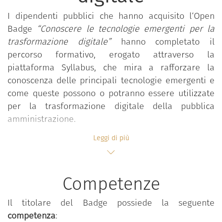
I dipendenti pubblici che hanno acquisito l‘Open
Badge
“Conoscere le tecnologie emergenti per la
trasformazione digitale”
hanno completato il
percorso formativo, erogato attraverso la
piattaforma Syllabus, che mira a rafforzare la
conoscenza delle principali tecnologie emergenti e
come queste possono o potranno essere utilizzate
per la trasformazione digitale della pubblica
amministrazione.
Il percorso
“Conoscere le tecnologie emergenti per
Leggi di più
la trasformazione digitale”
è parte del programma
formativo
“Competenze digitali per la PA”
, che mira
a rafforzare le competenze digitali comuni a tutti i
Competenze
dipendenti pubblici al fine di accrescere la
propensione complessiva al cambiamento e
Il titolare del Badge possiede la seguente
all’innovazione nella pubblica amministrazione.
competenza
: