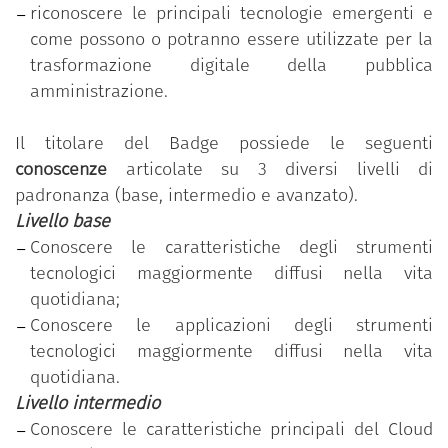
riconoscere le principali tecnologie emergenti e
Il programma è messo a disposizione gratuitamente
come possono o potranno essere utilizzate per la
dal Dipartimento della funzione pubblica della
trasformazione digitale della pubblica
Presidenza del Consiglio dei ministri.
amministrazione.
Il programma si basa sul S
yllabus “Competenze
digitali per la PA”
che si compone di 11 competenze
Il titolare del Badge possiede le seguenti
organizzate in 5 aree tematiche; ciascuna
conoscenze
articolate su 3 diversi livelli di
competenza, a sua volta, si articola in un numero
padronanza (base, intermedio e avanzato).
variabile di conoscenze/abilità raggruppate
Livello base
secondo tre livelli di padronanza (base, intermedio
Conoscere le caratteristiche degli strumenti
e avanzato).
tecnologici maggiormente diffusi nella vita
quotidiana;
“Conoscere le tecnologie emergenti per la
Conoscere le applicazioni degli strumenti
trasformazione digitale”
è una delle 11 competenze
tecnologici maggiormente diffusi nella vita
previste nel programma
“Competenze digitali per la
quotidiana.
PA”
.
Livello intermedio
Il dipendente pubblico che ha conseguito il Badge
Conoscere le caratteristiche principali del Cloud
ha partecipato al percorso formativo personalizzato