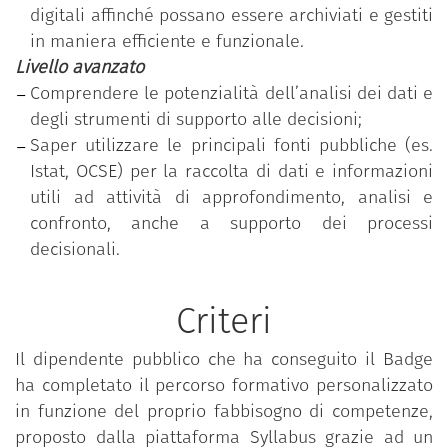
in funzione della rilevazione dell’effettivo
digitali affinché possano essere archiviati e gestiti
fabbisogno di competenze individuale ed ha
in maniera efficiente e funzionale.
superato con successo il test di verifica delle
Livello avanzato
competenze acquisite, relativo al livello di
Comprendere le potenzialità dell’analisi dei dati e
padronanza più elevato (avanzato).
degli strumenti di supporto alle decisioni;
Saper utilizzare le principali fonti pubbliche (es.
Istat, OCSE) per la raccolta di dati e informazioni
utili ad attività di approfondimento, analisi e
confronto, anche a supporto dei processi
decisionali.
Criteri
Il dipendente pubblico che ha conseguito il Badge
ha completato il percorso formativo personalizzato
in funzione del proprio fabbisogno di competenze,
proposto dalla piattaforma Syllabus grazie ad un