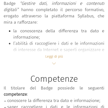
Badge
“Gestire dati, informazioni e contenuti
digitali”
hanno completato il percorso formativo,
erogato attraverso la piattaforma Syllabus, che
mira a rafforzare:
la conoscenza della differenza tra dato e
informazione;
l’abilità di raccogliere i dati e le informazioni
di interesse da Internet e saperli organizzare e
archiviare in maniera efficiente e funzionale.
Leggi di più
Il percorso
“Gestire dati, informazioni e contenuti
Competenze
digitali”
è parte del programma formativo
“Competenze digitali per la PA”
, che mira a
Il titolare del Badge possiede le seguenti
rafforzare le competenze digitali comuni a tutti i
competenze
:
dipendenti pubblici al fine di accrescere la
conoscere la differenza tra dato e informazione;
propensione complessiva al cambiamento e
saper raccogliere i dati e le informazioni di