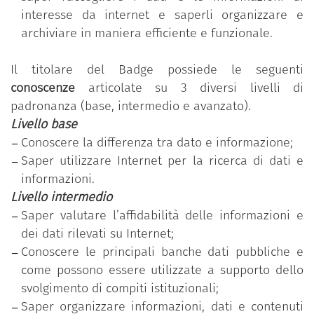
all’innovazione nella pubblica amministrazione. Il
interesse da internet e saperli organizzare e
programma è messo a disposizione gratuitamente
archiviare in maniera efficiente e funzionale.
dal Dipartimento della funzione pubblica della
Presidenza del Consiglio dei ministri.
Il titolare del Badge possiede le seguenti
conoscenze
articolate su 3 diversi livelli di
Il programma si basa sul
Syllabus “Competenze
padronanza (base, intermedio e avanzato).
digitali per la PA”
che si compone di 11 competenze
Livello base
organizzate in 5 aree tematiche; ciascuna
Conoscere la differenza tra dato e informazione;
competenza, a sua volta, si articola in un numero
Saper utilizzare Internet per la ricerca di dati e
variabile di conoscenze/abilità raggruppate
informazioni.
secondo tre livelli di padronanza (base, intermedio
Livello intermedio
e avanzato).
Saper valutare l’affidabilità delle informazioni e
“Gestire dati, informazioni e contenuti digitali”
è
dei dati rilevati su Internet;
una delle 11 competenze previste nel programma
Conoscere le principali banche dati pubbliche e
“Competenze digitali per la PA”
.
come possono essere utilizzate a supporto dello
Il dipendente pubblico che ha conseguito il Badge
svolgimento di compiti istituzionali;
ha partecipato al percorso formativo personalizzato
Saper organizzare informazioni, dati e contenuti