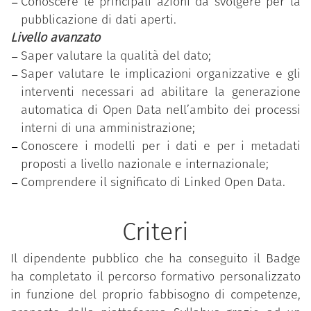
Conoscere le principali azioni da svolgere per la
fabbisogno di competenze individuale ed ha
pubblicazione di dati aperti.
superato con successo il test di verifica delle
Livello avanzato
competenze acquisite, relativo al livello di
Saper valutare la qualità del dato;
padronanza più elevato (avanzato).
Saper valutare le implicazioni organizzative e gli
interventi necessari ad abilitare la generazione
automatica di Open Data nell’ambito dei processi
interni di una amministrazione;
Conoscere i modelli per i dati e per i metadati
proposti a livello nazionale e internazionale;
Comprendere il significato di Linked Open Data.
Criteri
Il dipendente pubblico che ha conseguito il Badge
ha completato il percorso formativo personalizzato
in funzione del proprio fabbisogno di competenze,