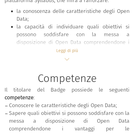
piattaforma Syllabus, che mira a rafforzare:
la conoscenza delle caratteristiche degli Open
Data;
la capacità di individuare quali obiettivi si
possono soddisfare con la messa a
disposizione di Open Data comprendendone i
vantaggi per le amministrazioni, i cittadini e le
Leggi di più
imprese.
Competenze
Il percorso
“Conoscere gli Open Data”
è parte del
programma formativo
“Competenze digitali per la
Il titolare del Badge possiede le seguenti
PA”
, che mira a rafforzare le competenze digitali
competenze
:
comuni a tutti i dipendenti pubblici al fine di
Conoscere le caratteristiche degli Open Data;
accrescere la propensione complessiva al
Sapere quali obiettivi si possono soddisfare con la
cambiamento e all’innovazione nella pubblica
messa a disposizione di Open Data
amministrazione.
comprendendone i vantaggi per le