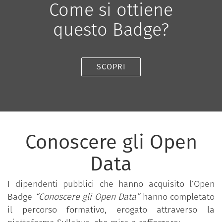
Come si ottiene
questo Badge?
SCOPRI
Conoscere gli Open
Data
I dipendenti pubblici che hanno acquisito l‘Open
Badge
“Conoscere gli Open Data”
hanno completato
il percorso formativo, erogato attraverso la