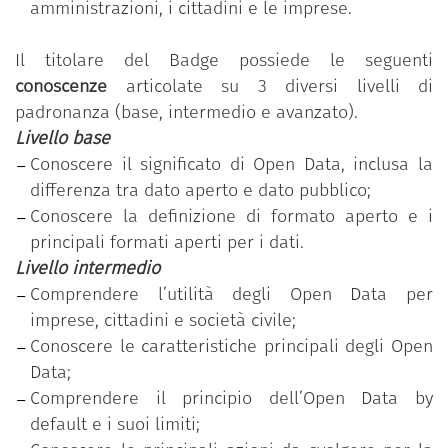
amministrazioni, i cittadini e le imprese.
Il programma è messo a disposizione gratuitamente
dal Dipartimento della funzione pubblica della
Il titolare del Badge possiede le seguenti
Presidenza del Consiglio dei ministri.
conoscenze
articolate su 3 diversi livelli di
Il programma si basa sul
Syllabus
“Competenze
padronanza (base, intermedio e avanzato).
digitali per la PA”
che si compone di 11 competenze
Livello base
organizzate in 5 aree tematiche; ciascuna
Conoscere il significato di Open Data, inclusa la
competenza, a sua volta, si articola in un numero
differenza tra dato aperto e dato pubblico;
variabile di conoscenze/abilità raggruppate
Conoscere la definizione di formato aperto e i
secondo tre livelli di padronanza (base, intermedio
principali formati aperti per i dati.
e avanzato).
Livello intermedio
“Conoscere gli Open Data”
è una delle 11
Comprendere l’utilità degli Open Data per
competenze previste nel programma
“Competenze
imprese, cittadini e società civile;
digitali per la PA”
.
Conoscere le caratteristiche principali degli Open
Data;
Il dipendente pubblico che ha conseguito il Badge
Comprendere il principio dell’Open Data by
ha partecipato al percorso formativo personalizzato
default e i suoi limiti;
in funzione della rilevazione dell’effettivo